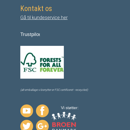
Kontakt os
Gå til kundeservice her
Trustpilo
t
(alt emballage vi benytter er FSC certificeret - receycled)
Vi støtter: