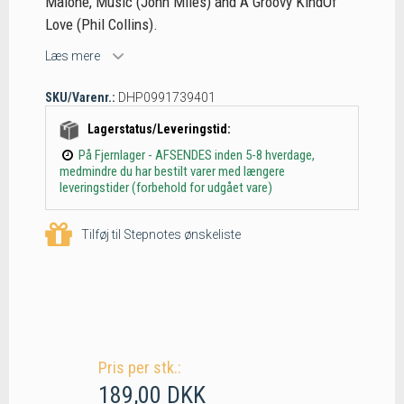
Malone, Music (John Miles) and A Groovy KindOf
Love (Phil Collins).
Læs mere
SKU/Varenr.:
DHP0991739401
Lagerstatus/Leveringstid:
På Fjernlager - AFSENDES inden 5-8 hverdage,
medmindre du har bestilt varer med længere
leveringstider (forbehold for udgået vare)
Tilføj til Stepnotes ønskeliste
Pris per stk.:
189,00 DKK