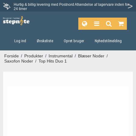
Hurtig & billig levering med Postnord
Afsendelse af lagervare inden for
Fortrydelsesret på 30 dage
24 timer
Log ind
Ønskeliste
Opret bruger
Nyhedstilmelding
Forside
/
Produkter
/
Instrumental
/
Blæser Noder
/
Saxofon Noder
/
Top Hits Duo 1