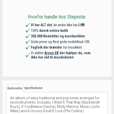
Hvorfor handle hos Stepnote
Vi har ALT det
, de andre ikke har🎻🎹
100%
dansk online butik
350.000 Nodetitler og musikartikler
Gode priser og flest gode nodetilbud i DK
Fagfolk der brænder
for musikken
Vi støtter
Broen DK
der hjælper de, som
ikke har råd til musikskolen
Specifikationer
Beskrivelse
An album of easy traditional and pop tunes arranged for
twoinstruments. Includes: I Want It That Way (Backstreet
Boys), If YouBelieve (Sasha), Molly Malone, Music (John
Miles) and A Groovy KindOf Love (Phil Collins).