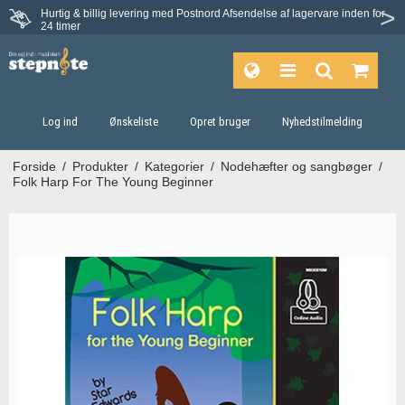
Hurtig & billig levering med Postnord
Afsendelse af lagervare inden for
Fortrydelsesret på 30 dage
24 timer
Log ind
Ønskeliste
Opret bruger
Nyhedstilmelding
Forside
/
Produkter
/
Kategorier
/
Nodehæfter og sangbøger
/
Folk Harp For The Young Beginner