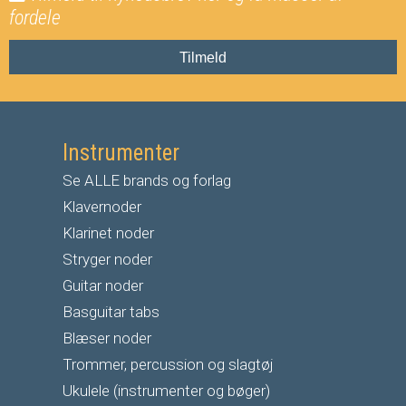
fordele
Tilmeld
Instrumenter
Se ALLE brands og forlag
Klavernoder
Klarinet noder
S
tryger noder
G
uitar noder
Basguitar tabs
Blæser noder
Trommer, percussion og slagtøj
Ukulele (instrumenter og bøger)