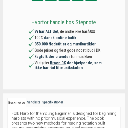
Hvorfor handle hos Stepnote
Vi har ALT det
, de andre ikke har🎻🎹
100%
dansk online butik
350.000 Nodetitler og musikartikler
Gode priser og flest gode nodetilbud i DK
Fagfolk der brænder
for musikken
Vi støtter
Broen DK
der hjælper de, som
ikke har råd til musikskolen
Sangliste
Specifikationer
Beskrivelse
Folk Harp for the Young Beginner is designed for beginning
harpists with no prior musical experience. The book
presents two new methods for reading notation built
around recognizing common musical patterns over