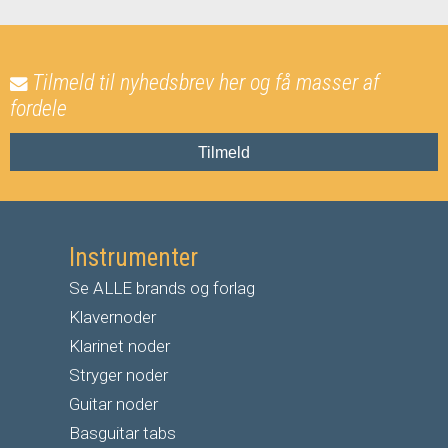
Tilmeld til nyhedsbrev her og få masser af
fordele
Tilmeld
Instrumenter
Se ALLE brands og forlag
Klavernoder
Klarinet noder
S
tryger noder
G
uitar noder
Basguitar tabs