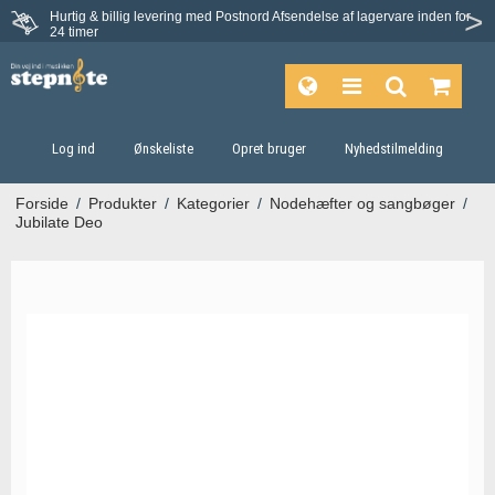
Hurtig & billig levering med Postnord
Afsendelse af lagervare inden for
24 timer
Log ind
Ønskeliste
Opret bruger
Nyhedstilmelding
Forside
/
Produkter
/
Kategorier
/
Nodehæfter og sangbøger
/
Jubilate Deo