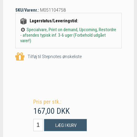
SKU/Varenr.:
M051104758
Lagerstatus/Leveringstid:
Specialvare, Print on demand, Upcoming, Restordre
- afsendes typisk inf. 3-6 uger (Forbehold udgået
varer!)
Tilføj til Stepnotes ønskeliste
Pris per stk.:
167,00 DKK
LÆG I KURV