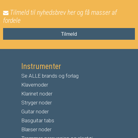
Tilmeld til nyhedsbrev her og få masser af
fordele
Tilmeld
Instrumenter
Se ALLE brands og forlag
Klavernoder
Klarinet noder
S
tryger noder
G
uitar noder
Basguitar tabs
Blæser noder