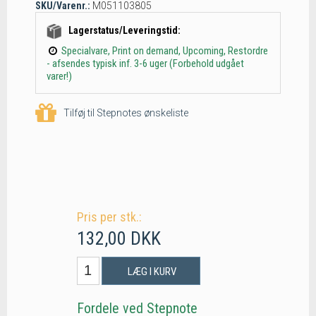
SKU/Varenr.:
M051103805
Lagerstatus/Leveringstid:
Specialvare, Print on demand, Upcoming, Restordre
- afsendes typisk inf. 3-6 uger (Forbehold udgået
varer!)
Tilføj til Stepnotes ønskeliste
Pris per stk.:
132,00 DKK
LÆG I KURV
Fordele ved Stepnote