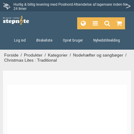
Hurtig & billig levering med Postnord
Afsendelse af lagervare inden for
24 timer
Log ind
Ønskeliste
Opret bruger
Nyhedstilmelding
Forside
/
Produkter
/
Kategorier
/
Nodehæfter og sangbøger
/
Christmas Lites : Traditional