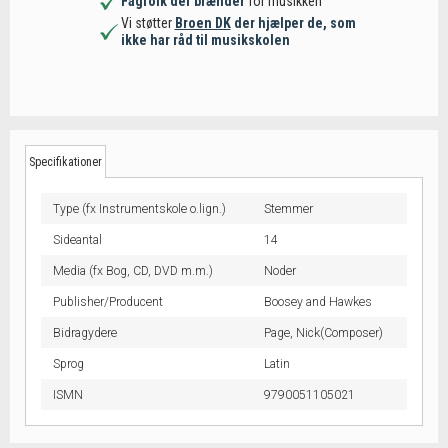
Fagfolk der brænder
for musikken
Vi støtter
Broen DK
der hjælper de, som
ikke har råd til musikskolen
Specifikationer
Type (fx Instrumentskole o.lign.)
Stemmer
Sideantal
14
Media (fx Bog, CD, DVD m.m.)
Noder
Publisher/Producent
Boosey and Hawkes
Bidragydere
Page, Nick(Composer)
Sprog
Latin
ISMN
9790051105021