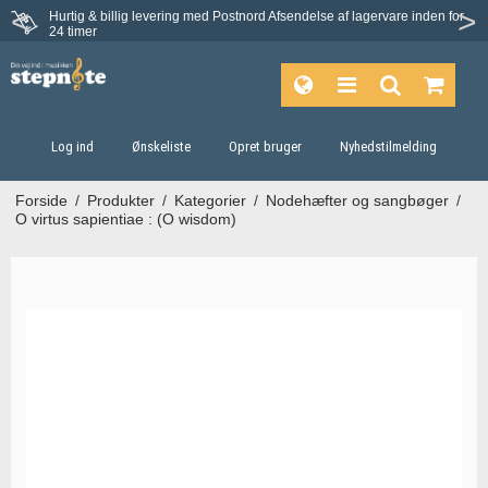
Hurtig & billig levering med Postnord
Afsendelse af lagervare inden for
Fortrydelsesret på 30 dage
24 timer
Log ind
Ønskeliste
Opret bruger
Nyhedstilmelding
Forside
/
Produkter
/
Kategorier
/
Nodehæfter og sangbøger
/
O virtus sapientiae : (O wisdom)