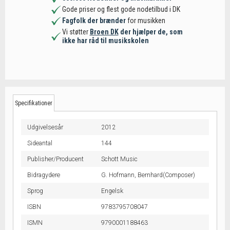
Gode priser og flest gode nodetilbud i DK
Fagfolk der brænder
for musikken
Vi støtter
Broen DK
der hjælper de, som
ikke har råd til musikskolen
Specifikationer
Udgivelsesår
2012
Sideantal
144
Publisher/Producent
Schott Music
Bidragydere
G. Hofmann, Bernhard(Composer)
Sprog
Engelsk
ISBN
9783795708047
ISMN
9790001188463