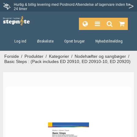
Hurtig & billig levering med Postnord
Afsendelse af lagervare inden for
Fortrydelsesret på 30 dage
24 timer
Log ind
Ønskeliste
Opret bruger
Nyhedstilmelding
Forside
/
Produkter
/
Kategorier
/
Nodehæfter og sangbøger
/
Basic Steps : (Pack includes ED 20910, ED 20910-10, ED 20920)