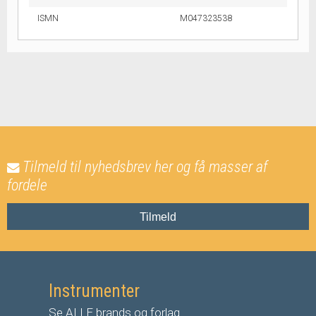
ISMN
M047323538
Tilmeld til nyhedsbrev her og få masser af
fordele
Tilmeld
Instrumenter
Se ALLE brands og forlag