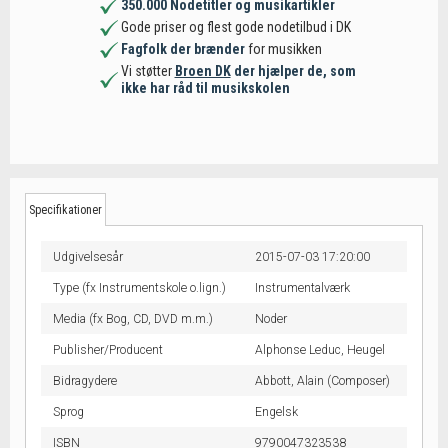
350.000 Nodetitler og musikartikler
Gode priser og flest gode nodetilbud i DK
Fagfolk der brænder
for musikken
Vi støtter
Broen DK
der hjælper de, som
ikke har råd til musikskolen
Specifikationer
Udgivelsesår
2015-07-03 17:20:00
Type (fx Instrumentskole o.lign.)
Instrumentalværk
Media (fx Bog, CD, DVD m.m.)
Noder
Publisher/Producent
Alphonse Leduc,
Heugel
Bidragydere
Abbott, Alain (Composer)
Sprog
Engelsk
ISBN
9790047323538