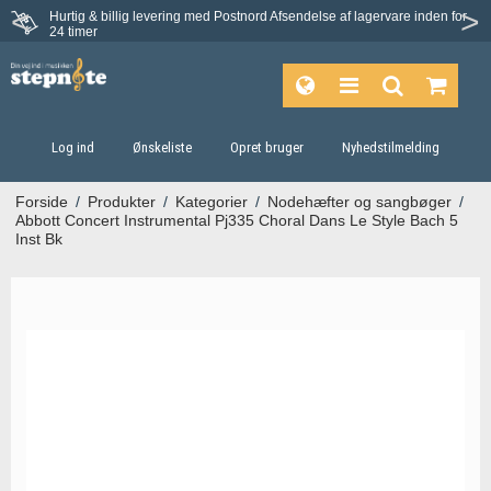
Hurtig & billig levering med Postnord
Afsendelse af lagervare inden for
Fortrydelsesret på 30 dage
24 timer
Log ind
Ønskeliste
Opret bruger
Nyhedstilmelding
Forside
/
Produkter
/
Kategorier
/
Nodehæfter og sangbøger
/
Abbott Concert Instrumental Pj335 Choral Dans Le Style Bach 5
Inst Bk