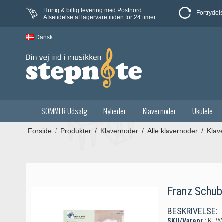
Hurtig & billig levering med Postnord
Fortrydel
Afsendelse af lagervare inden for 24 timer
Dansk
SOMMER Udsalg
Nyheder
Klavernoder
Ukulele
Forside
/
Produkter
/
Klavernoder
/
Alle klavernoder
/
Klav
Franz Schub
BESKRIVELSE:
SKU/Varenr.:
KJW