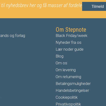
 til nyhedsbrev her og få masser af fordele
Tilmeld
Om Stepnote
ands og forlag
Black Friday/week
Nyheder fra os
Lær noder guide
Blog
Om os
Om levering
Om returnering
Betalingsmuligheder
Handelsbetingelser
Cookiepolitik
Privatlivspolitik