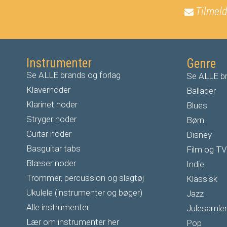
Tilmeld
Instrumenter
Genre
Se ALLE brands og forlag
Se ALLE br
Klavernoder
Ballader
Klarinet noder
Blues
S
tryger noder
Børn
G
uitar noder
Disney
Basguitar tabs
Film og TV
Blæser noder
Indie
Trommer, percussion og slagtøj
Klassisk
Ukulele (instrumenter og bøger)
Jazz
Alle instrumenter
Julesamler
Lær om instrumenter her
Pop