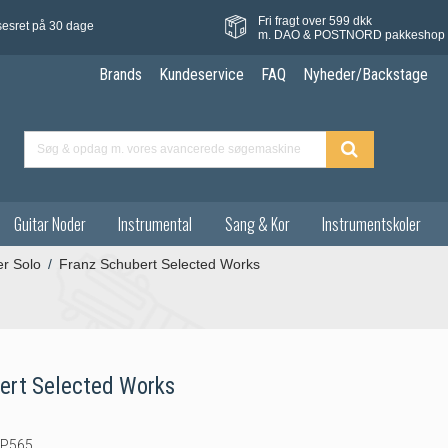
Fri fragt over 599 dkk
sesret på 30 dage
m. DAO & POSTNORD pakkeshop
Brands
Kundeservice
FAQ
Nyheder/Backstage
Guitar Noder
Instrumental
Sang & Kor
Instrumentskoler
er Solo
/
Franz Schubert Selected Works
ert Selected Works
P565