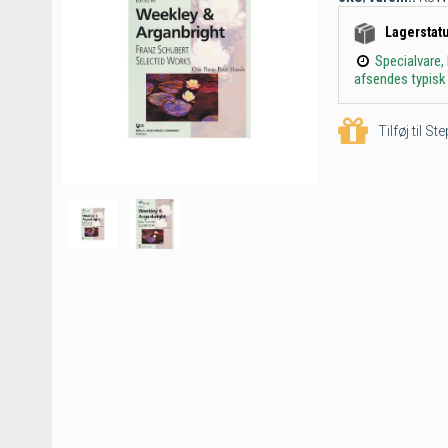
Lagerstat
Specialvare,
afsendes typisk 
Tilføj til S