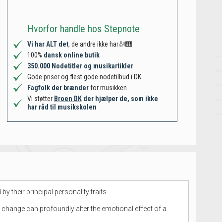
Hvorfor handle hos Stepnote
Vi har ALT det
, de andre ikke har🎻🎹
100%
dansk online butik
350.000 Nodetitler og musikartikler
Gode priser og flest gode nodetilbud i DK
Fagfolk der brænder
for musikken
Vi støtter
Broen DK
der hjælper de, som ikke
har råd til musikskolen
y their principal personality traits.
 change can profoundly alter the emotional effect of a