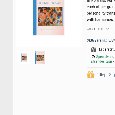
In Portraits For 
each of her grand
personality trait
with harmonies, 
Læs mere
SKU/Varenr.:
KJW
Lagerstat
Specialvare,
afsendes typisk 
Tilføj til S