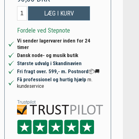
LÆG I KURV
Fordele ved Stepnote
Vi sender lagervarer inden for 24
timer
Dansk node- og musik butik
Største udvalg i Skandinavien
Fri fragt over. 599,- m. Postnord
📦🚚
Få professionel og hurtig hjælp
m.
kundeservice
Trustpilot