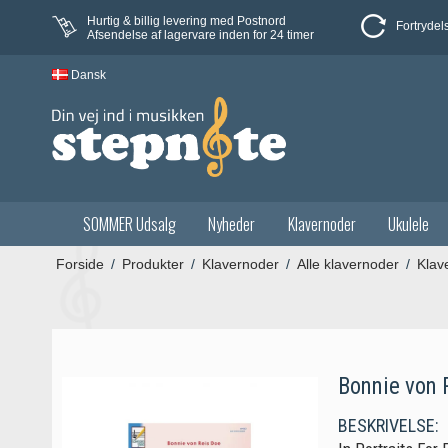
Hurtig & billig levering med Postnord
Fortrydel
Afsendelse af lagervare inden for 24 timer
Dansk
SOMMER Udsalg
Nyheder
Klavernoder
Ukulele
Forside
/
Produkter
/
Klavernoder
/
Alle klavernoder
/
Klav
Bonnie von R
BESKRIVELSE: