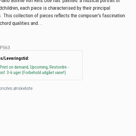
Piano Bonnie von Reis Doe has 'painted' a musical portrait of
children, each piece is characterised by their principal
s. This collection of pieces reflects the composer's fascination
chord qualities and...
P563
us/Leveringstid:
 Print on demand, Upcoming, Restordre -
inf. 3-6 uger (Forbehold udgået varer!)
tepnotes ønskeliste