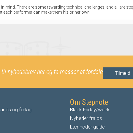
in mind. There are some rewarding technical challenges, and all are ste
that each performer can make them his or her own.
 til nyhedsbrev her og få masser af fordele
Tilmeld
Om Stepnote
ands og forlag
Black Friday/week
Nyheder fra os
Lær noder guide