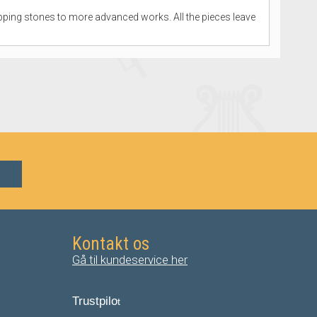
pping stones to more advanced works. All the pieces leave
Kontakt os
Gå til kundeservice her
Trustpilo
t