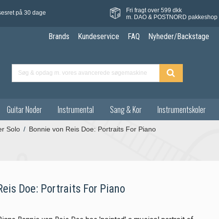
Fri fragt over 599 dkk
sesret på 30 dage
m. DAO & POSTNORD pakkeshop
Brands
Kundeservice
FAQ
Nyheder/Backstage
Guitar Noder
Instrumental
Sang & Kor
Instrumentskoler
er Solo
/
Bonnie von Reis Doe: Portraits For Piano
eis Doe: Portraits For Piano