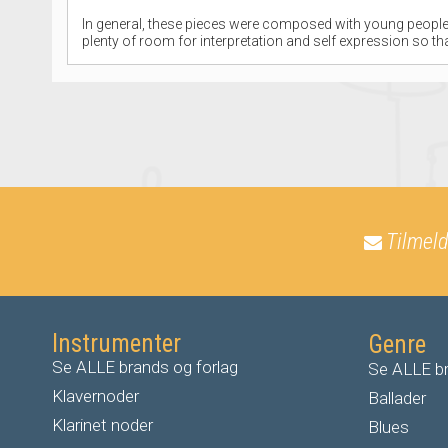
In general, these pieces were composed with young people 
plenty of room for interpretation and self expression so 
Tilmeld
Instrumenter
Genre
Se ALLE brands og forlag
Se ALLE br
Klavernoder
Ballader
Klarinet noder
Blues