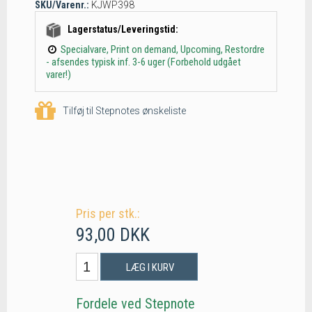
SKU/Varenr.:
KJWP398
Lagerstatus/Leveringstid:
Specialvare, Print on demand, Upcoming, Restordre
- afsendes typisk inf. 3-6 uger (Forbehold udgået
varer!)
Tilføj til Stepnotes ønskeliste
Pris per stk.:
93,00 DKK
LÆG I KURV
Fordele ved Stepnote