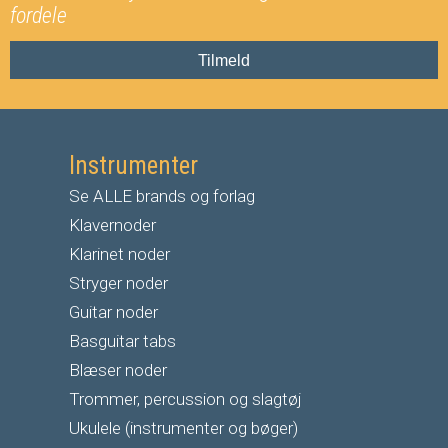
fordele
Tilmeld
Instrumenter
Se ALLE brands og forlag
Klavernoder
Klarinet noder
S
tryger noder
G
uitar noder
Basguitar tabs
Blæser noder
Trommer, percussion og slagtøj
Ukulele (instrumenter og bøger)