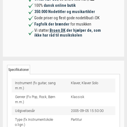
100%
dansk online butik
350.000 Nodetitler og musikartikler
Gode priser og flest gode nodetilbud i DK
Fagfolk der brænder
for musikken
Vi støtter
Broen DK
der hjælper de, som
ikke har råd til musikskolen
Specifikationer
Instrument (fx guitar, sang
Klaver,
Klaver Solo
m.m.)
Genrer (Fx Pop, Rock, Børn
Klassisk
m.m.)
Udgivelsesår
2005-09-05 15:50:00
Type (fx Instrumentskole
Partitur
o.lign.)