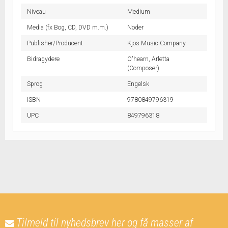
Niveau
Medium
Media (fx Bog, CD, DVD m.m.)
Noder
Publisher/Producent
Kjos Music Company
Bidragydere
O'hearn, Arletta
(Composer)
Sprog
Engelsk
ISBN
9780849796319
UPC
849796318
Tilmeld til nyhedsbrev her og få masser af