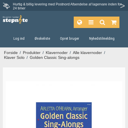
Hurtig & billig levering med Postnord
Afsendelse af lagervare inden for
Fortrydelsesret på 30 dage
24 timer
Log ind
Ønskeliste
Opret bruger
Nyhedstilmelding
Forside
/
Produkter
/
Klavernoder
/
Alle klavernoder
/
Klaver Solo
/
Golden Classic Sing-alongs