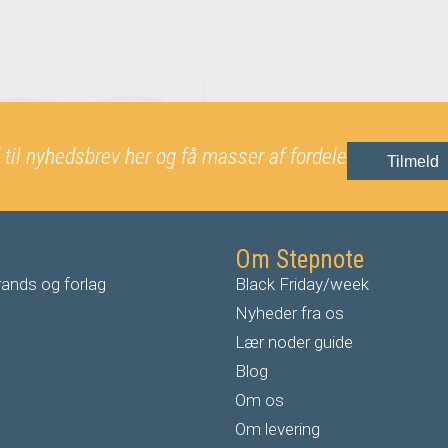
 til nyhedsbrev her og få masser af fordele
Tilmeld
Om Stepnote
ands og forlag
Black Friday/week
Nyheder fra os
Lær noder guide
Blog
Om os
Om levering