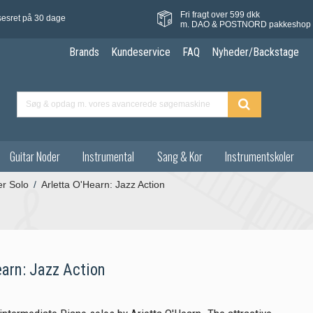
Fri fragt over 599 dkk
sesret på 30 dage
m. DAO & POSTNORD pakkeshop
Brands
Kundeservice
FAQ
Nyheder/Backstage
Guitar Noder
Instrumental
Sang & Kor
Instrumentskoler
er Solo
/
Arletta O'Hearn: Jazz Action
earn: Jazz Action