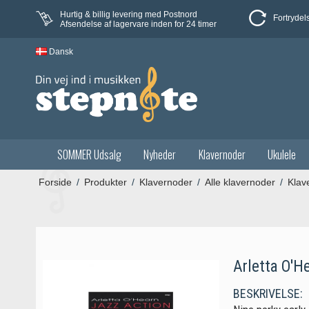
Hurtig & billig levering med Postnord
Fortrydel
Afsendelse af lagervare inden for 24 timer
Dansk
SOMMER Udsalg
Nyheder
Klavernoder
Ukulele
Forside
/
Produkter
/
Klavernoder
/
Alle klavernoder
/
Klav
Arletta O'H
BESKRIVELSE: