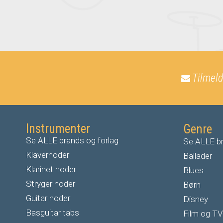
Tilmeld
Instrumenter
Genre
Se ALLE brands og forlag
Se ALLE br
Klavernoder
Ballader
Klarinet noder
Blues
S
tryger noder
Børn
G
uitar noder
Disney
Basguitar tabs
Film og TV