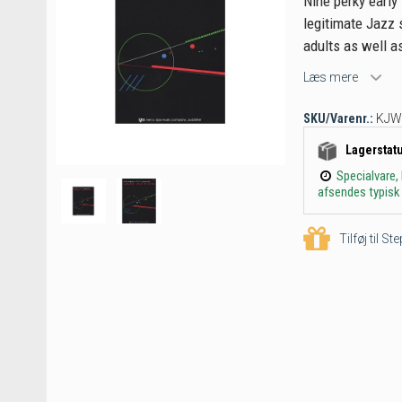
Nine perky early
legitimate Jazz 
adults as well a
Læs mere
SKU/Varenr.:
KJW
Lagerstat
Specialvare,
afsendes typisk 
Tilføj til S