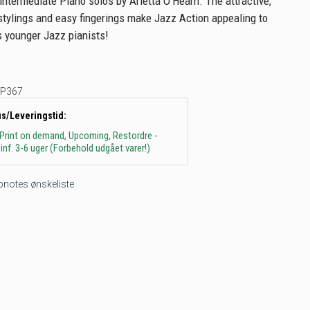
 intermediate Piano solos by Arietta O'Hearn. The attractive,
stylings and easy fingerings make Jazz Action appealing to
s younger Jazz pianists!
P367
us/Leveringstid:
 Print on demand, Upcoming, Restordre -
inf. 3-6 uger (Forbehold udgået varer!)
tepnotes ønskeliste