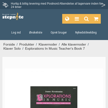
Hurtig & billig levering med Postnord
Afsendelse af lagervare inden for
Fortrydelsesret på 30 dage
24 timer
Log ind
Ønskeliste
Opret bruger
Nyhedstilmelding
Forside
/
Produkter
/
Klavernoder
/
Alle klavernoder
/
Klaver Solo
/
Explorations In Music Teacher's Book 7