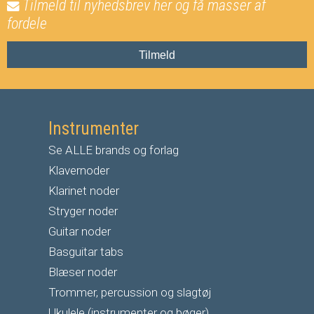
Tilmeld til nyhedsbrev her og få masser af
fordele
Tilmeld
Instrumenter
Se ALLE brands og forlag
Klavernoder
Klarinet noder
S
tryger noder
G
uitar noder
Basguitar tabs
Blæser noder
Trommer, percussion og slagtøj
Ukulele (instrumenter og bøger)