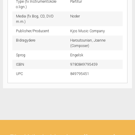
Type (fx Instrumentskole
Partitur
o.lign.)
Media (fx Bog, CD, DVD
Noder
m.m.)
Publisher/Producent
Kjos Music Company
Bidragydere
Haroutounian, Joanne
(Composer)
Sprog
Engelsk
ISBN
9780849795459
UPC
849795451