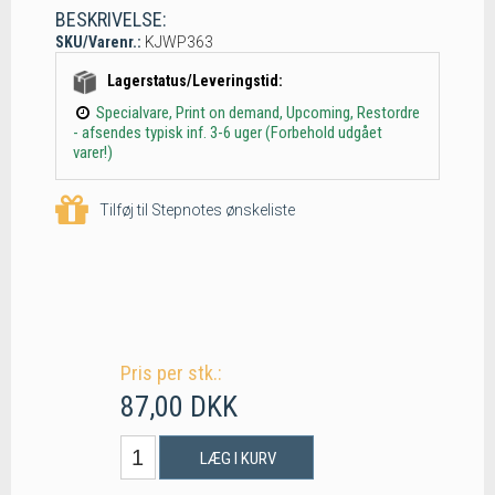
BESKRIVELSE:
SKU/Varenr.:
KJWP363
Lagerstatus/Leveringstid:
Specialvare, Print on demand, Upcoming, Restordre
- afsendes typisk inf. 3-6 uger (Forbehold udgået
varer!)
Tilføj til Stepnotes ønskeliste
Pris per stk.:
87,00 DKK
LÆG I KURV