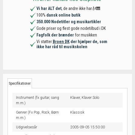
Vi har ALT det
, de andre ikke har🎻🎹
100%
dansk online butik
350.000 Nodetitler og musikartikler
Gode priser og flest gode nodetilbud i DK
Fagfolk der brænder
for musikken
Vi støtter
Broen DK
der hjælper de, som
ikke har råd til musikskolen
Specifikationer
Instrument (fx guitar, sang
Klaver,
Klaver Solo
m.m.)
Genrer (Fx Pop, Rock, Børn
Klassisk
m.m.)
Udgivelsesår
2005-09-05 15:50:00