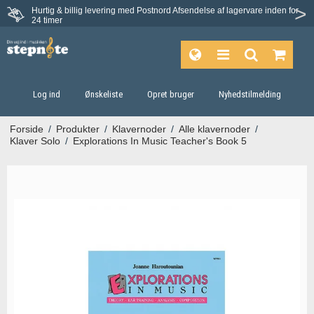
Hurtig & billig levering med Postnord
Afsendelse af lagervare inden for
Fortrydelsesret på 30 dage
24 timer
Log ind
Ønskeliste
Opret bruger
Nyhedstilmelding
Forside
/
Produkter
/
Klavernoder
/
Alle klavernoder
/
Klaver Solo
/
Explorations In Music Teacher's Book 5