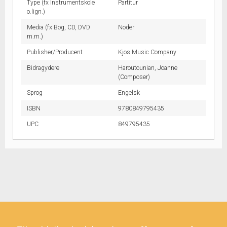
Type (fx Instrumentskole
Partitur
o.lign.)
Media (fx Bog, CD, DVD
Noder
m.m.)
Publisher/Producent
Kjos Music Company
Bidragydere
Haroutounian, Joanne
(Composer)
Sprog
Engelsk
ISBN
9780849795435
UPC
849795435