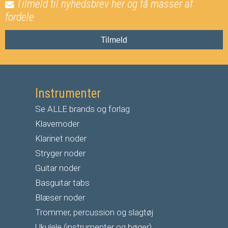
Tilmeld til nyhedsbrev her og få masser af
fordele
Tilmeld
Instrumenter
Se ALLE brands og forlag
Klavernoder
Klarinet noder
S
tryger noder
G
uitar noder
Basguitar tabs
Blæser noder
Trommer, percussion og slagtøj
Ukulele (instrumenter og bøger)