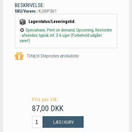
BESKRIVELSE:
SKU/Varenr.:
KJWP361
Lagerstatus/Leveringstid:
Specialvare, Print on demand, Upcoming, Restordre
- afsendes typisk inf. 3-6 uger (Forbehold udgået
varer!)
Tilføj til Stepnotes ønskeliste
Pris per stk.:
87,00 DKK
LÆG I KURV