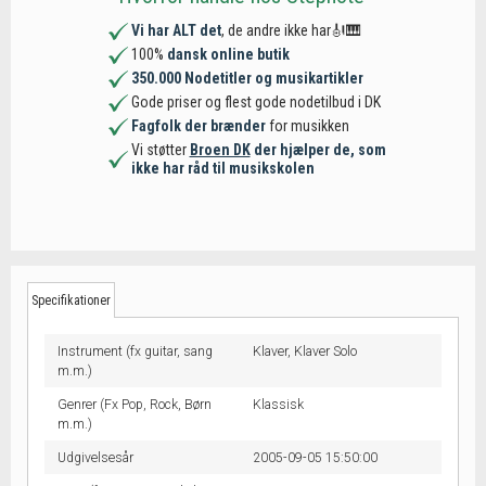
Vi har ALT det
, de andre ikke har🎻🎹
100%
dansk online butik
350.000 Nodetitler og musikartikler
Gode priser og flest gode nodetilbud i DK
Fagfolk der brænder
for musikken
Vi støtter
Broen DK
der hjælper de, som
ikke har råd til musikskolen
Specifikationer
Instrument (fx guitar, sang
Klaver,
Klaver Solo
m.m.)
Genrer (Fx Pop, Rock, Børn
Klassisk
m.m.)
Udgivelsesår
2005-09-05 15:50:00