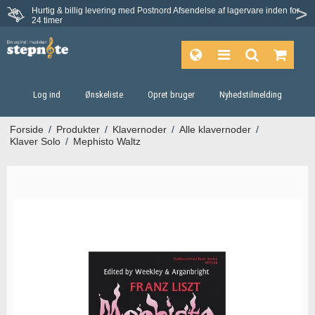
Hurtig & billig levering med Postnord
Afsendelse af lagervare inden for
Fortrydelsesret på 30 dage
24 timer
Log ind
Ønskeliste
Opret bruger
Nyhedstilmelding
Forside
/
Produkter
/
Klavernoder
/
Alle klavernoder
/
Klaver Solo
/
Mephisto Waltz