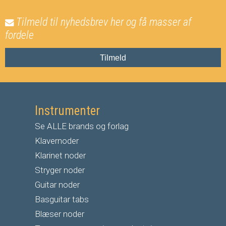
Tilmeld til nyhedsbrev her og få masser af
fordele
Tilmeld
Instrumenter
Se ALLE brands og forlag
Klavernoder
Klarinet noder
S
tryger noder
G
uitar noder
Basguitar tabs
Blæser noder