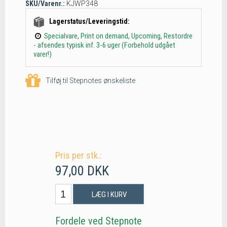
SKU/Varenr.:
KJWP348
Lagerstatus/Leveringstid:
Specialvare, Print on demand, Upcoming, Restordre
- afsendes typisk inf. 3-6 uger (Forbehold udgået
varer!)
Tilføj til Stepnotes ønskeliste
Pris per stk.:
97,00 DKK
LÆG I KURV
Fordele ved Stepnote