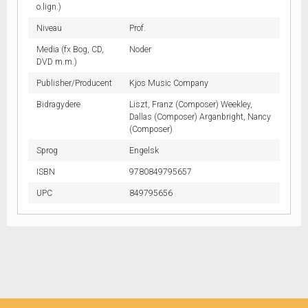
o.lign.)
Niveau
Prof.
Media (fx Bog, CD,
Noder
DVD m.m.)
Publisher/Producent
Kjos Music Company
Bidragydere
Liszt, Franz (Composer) Weekley,
Dallas (Composer) Arganbright, Nancy
(Composer)
Sprog
Engelsk
ISBN
9780849795657
UPC
849795656