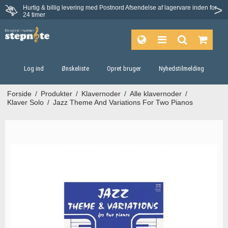
Hurtig & billig levering med Postnord
Afsendelse af lagervare inden for
Fortrydelsesret på 30 dage
24 timer
Log ind
Ønskeliste
Opret bruger
Nyhedstilmelding
Forside
/
Produkter
/
Klavernoder
/
Alle klavernoder
/
Klaver Solo
/
Jazz Theme And Variations For Two Pianos