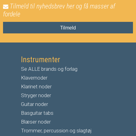
Tilmeld til nyhedsbrev her og få masser af
fordele
Tilmeld
Instrumenter
Se ALLE brands og forlag
Klavernoder
Klarinet noder
S
tryger noder
G
uitar noder
Basguitar tabs
Blæser noder
Trommer, percussion og slagtøj