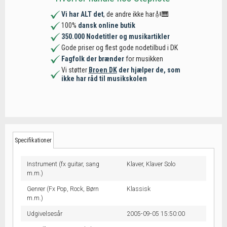
Vi har ALT det
, de andre ikke har🎻🎹
100%
dansk online butik
350.000 Nodetitler og musikartikler
Gode priser og flest gode nodetilbud i DK
Fagfolk der brænder
for musikken
Vi støtter
Broen DK
der hjælper de, som
ikke har råd til musikskolen
Specifikationer
Instrument (fx guitar, sang
Klaver,
Klaver Solo
m.m.)
Genrer (Fx Pop, Rock, Børn
Klassisk
m.m.)
Udgivelsesår
2005-09-05 15:50:00