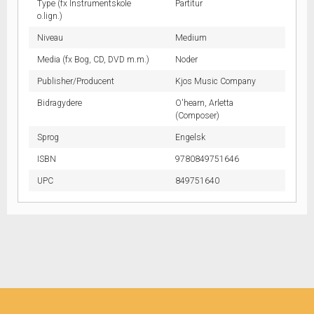
Type (fx Instrumentskole
Partitur
o.lign.)
Niveau
Medium
Media (fx Bog, CD, DVD m.m.)
Noder
Publisher/Producent
Kjos Music Company
Bidragydere
O'hearn, Arletta
(Composer)
Sprog
Engelsk
ISBN
9780849751646
UPC
849751640