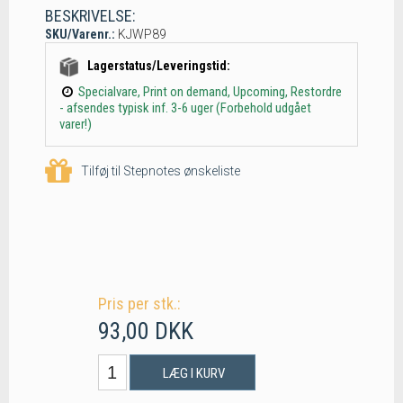
BESKRIVELSE:
SKU/Varenr.:
KJWP89
Lagerstatus/Leveringstid:
Specialvare, Print on demand, Upcoming, Restordre
- afsendes typisk inf. 3-6 uger (Forbehold udgået
varer!)
Tilføj til Stepnotes ønskeliste
Pris per stk.:
93,00 DKK
LÆG I KURV