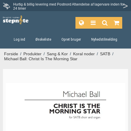
Hurtig & billig levering med Postnord
Afsendelse af lagervare inden for
Fortrydelsesret på 30 dage
24 timer
Log ind
Ønskeliste
Opret bruger
Nyhedstilmelding
Forside
/
Produkter
/
Sang & Kor
/
Koral noder
/
SATB
/
Michael Ball: Christ Is The Morning Star