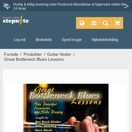
Hurtig & billig levering med Postnord
Afsendelse af lagervare inden for
Fortrydelsesret på 30 dage
24 timer
Log ind
Ønskeliste
Opret bruger
Nyhedstilmelding
Forside
/
Produkter
/
Guitar Noder
/
Great Bottleneck Blues Lessons