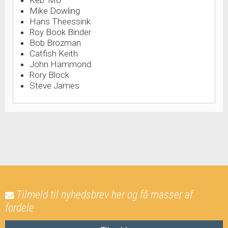
Keb' Mo'
Mike Dowling
Hans Theessink
Roy Book Binder
Bob Brozman
Catfish Keith
John Hammond
Rory Block
Steve James
Tilmeld til nyhedsbrev her og få masser af
fordele