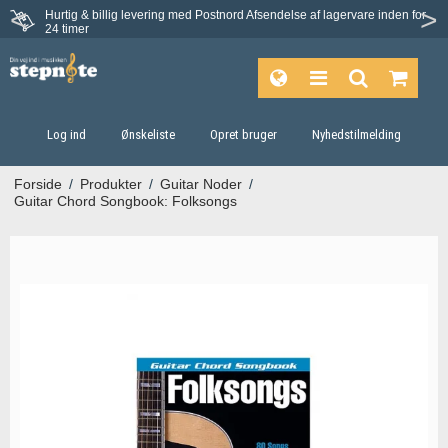
Hurtig & billig levering med Postnord
Afsendelse af lagervare inden for
Fortrydelsesret på 30 dage
24 timer
Log ind
Ønskeliste
Opret bruger
Nyhedstilmelding
Forside
/
Produkter
/
Guitar Noder
/
Guitar Chord Songbook: Folksongs