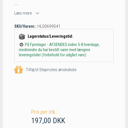
...
Læs mere
SKU/Varenr.:
HL00699541
Lagerstatus/Leveringstid:
På Fjernlager - AFSENDES inden 5-8 hverdage,
medmindre du har bestilt varer med længere
leveringstider (forbehold for udgået vare)
Tilføj til Stepnotes ønskeliste
Pris per stk.:
197,00 DKK