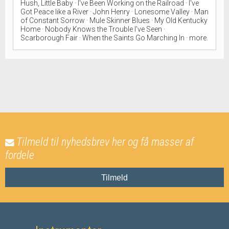
Hush, Little Baby · I've Been Working on the Railroad · I've
Got Peace like a River · John Henry · Lonesome Valley · Man
of Constant Sorrow · Mule Skinner Blues · My Old Kentucky
Home · Nobody Knows the Trouble I've Seen ·
Scarborough Fair · When the Saints Go Marching In · more.
Tilmeld til nyhedsbrev her og få masser af
fordele
Tilmeld