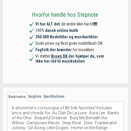
Hvorfor handle hos Stepnote
Vi har ALT det
, de andre ikke har🎻🎹
100%
dansk online butik
350.000 Nodetitler og musikartikler
Gode priser og flest gode nodetilbud i DK
Fagfolk der brænder
for musikken
Vi støtter
Broen DK
der hjælper de, som
ikke har råd til musikskolen
Sangliste
Specifikationer
Beskrivelse
A strummer's cornucopia of 80 folk favorites! Includes
lyrics and chords for: Au Clair De La Lune · Aura Lee · Banks
of the Ohio · Beautiful Dreamer · Bury Me Beneath the
Willow · Camptown Races · Deep River · Dixie · Frankie and
Johnny · Git Along, Little Dogies · Home on the Range ·