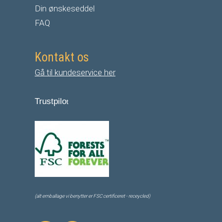
Din ønskeseddel
FAQ
Kontakt os
Gå til kundeservice her
Trustpilo
t
(alt emballage vi benytter er FSC certificeret - receycled)