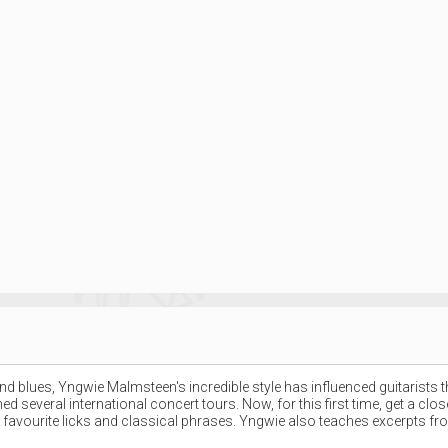
 and blues, Yngwie Malmsteen's incredible style has influenced guitaris
 several international concert tours. Now, for this first time, get a c
avourite licks and classical phrases. Yngwie also teaches excerpts f