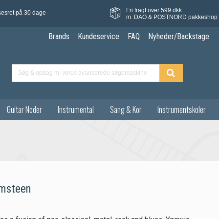
Fri fragt over 599 dkk
sesret på 30 dage
m. DAO & POSTNORD pakkeshop
Brands
Kundeservice
FAQ
Nyheder/Backstage
Guitar Noder
Instrumental
Sang & Kor
Instrumentskoler
msteen