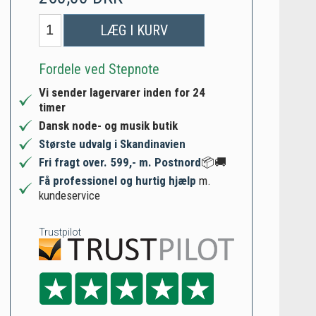
LÆG I KURV
Fordele ved Stepnote
Vi sender lagervarer inden for 24
timer
Dansk node- og musik butik
Største udvalg i Skandinavien
Fri fragt over. 599,- m. Postnord
📦🚚
Få professionel og hurtig hjælp
m.
kundeservice
Trustpilot