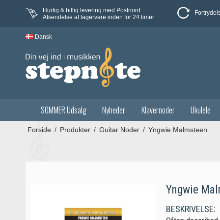
Hurtig & billig levering med Postnord
Fortrydel
Afsendelse af lagervare inden for 24 timer
Dansk
SOMMER Udsalg
Nyheder
Klavernoder
Ukulele
Forside
/
Produkter
/
Guitar Noder
/
Yngwie Malmsteen
Yngwie Mal
BESKRIVELSE: