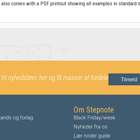
 also comes with a PDF printout showing all examples in standard not
 til nyhedsbrev her og få masser af fordele
Tilmeld
Om Stepnote
ands og forlag
Black Friday/week
Nyheder fra os
Lær noder guide