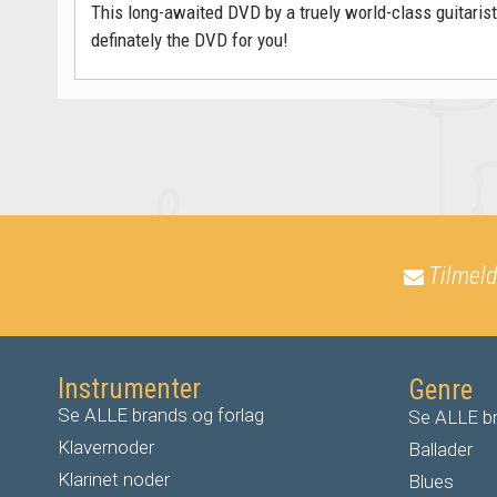
This long-awaited DVD by a truely world-class guitarist
definately the DVD for you!
Tilmeld
Instrumenter
Genre
Se ALLE brands og forlag
Se ALLE br
Klavernoder
Ballader
Klarinet noder
Blues