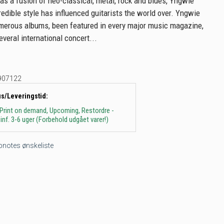
as a fusion of neo-classical, metal, rock and blues, Yngwie
edible style has influenced guitarists the world over. Yngwie
merous albums, been featured in every major music magazine,
veral international concert...
907122
us/Leveringstid:
 Print on demand, Upcoming, Restordre -
inf. 3-6 uger (Forbehold udgået varer!)
tepnotes ønskeliste