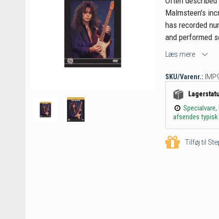
Often described 
Malmsteen's incr
has recorded nu
and performed se
Læs mere
SKU/Varenr.:
IMP
Lagerstat
Specialvare,
afsendes typisk 
Tilføj til S