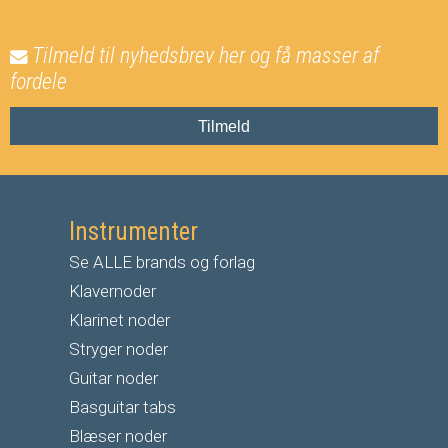
Tilmeld til nyhedsbrev her og få masser af
fordele
Tilmeld
Instrumenter
Se ALLE brands og forlag
Klavernoder
Klarinet noder
S
tryger noder
G
uitar noder
Basguitar tabs
Blæser noder