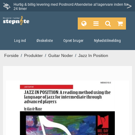
Hurtig & billig levering med Postnord
Afsendelse af lagervare inden for
24 timer
Log ind
Ønskeliste
Opret bruger
Nyhedstilmelding
Forside
/
Produkter
/
Guitar Noder
/
Jazz In Position