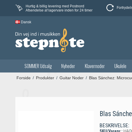
Hurtig & billig levering med Postnord
Fortrydel
Afsendelse af lagervare inden for 24 timer
Dansk
SOMMER Udsalg
Nyheder
Klavernoder
Ukulele
Forside
/
Produkter
/
Guitar Noder
/
Blas Sánchez: Microcue
Blas Sánche
BESKRIVELSE:
SKU/Varenr.:
HA0