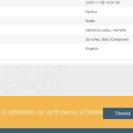
2005-11-09 15:01:00
Partitur
Noder
Alphonse Leduc,
Hamelle
Sá nchez, Blas (Composer)
Engelsk
 til nyhedsbrev her og få masser af fordele
Tilmeld