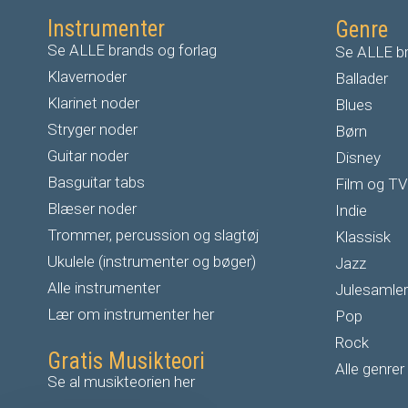
Instrumenter
Genre
Se ALLE brands og forlag
Se ALLE br
Klavernoder
Ballader
Klarinet noder
Blues
S
tryger noder
Børn
G
uitar noder
Disney
Basguitar tabs
Film og TV
Blæser noder
Indie
Trommer, percussion og slagtøj
Klassisk
Ukulele (instrumenter og bøger)
Jazz
Alle instrumenter
Julesamler
Lær om instrumenter her
Pop
Rock
Gratis Musikteori
Alle genrer
Se al musikteorien her