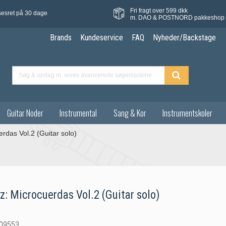
Fri fragt over 599 dkk
sesret på 30 dage
m. DAO & POSTNORD pakkeshop
Brands
Kundeservice
FAQ
Nyheder/Backstage
Guitar Noder
Instrumental
Sang & Kor
Instrumentskoler
rdas Vol.2 (Guitar solo)
z: Microcuerdas Vol.2 (Guitar solo)
09553