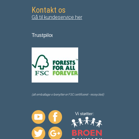
Kontakt os
Gå til kundeservice her
Trustpilo
t
(alt emballage vi benytter er FSC certificeret - receycled)
Vi støtter: