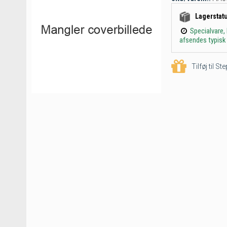
Lagerstat
Specialvare,
afsendes typisk 
Tilføj til S