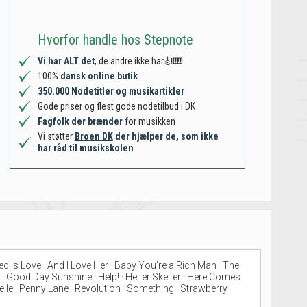
Hvorfor handle hos Stepnote
Vi har ALT det
, de andre ikke har🎻🎹
100%
dansk online butik
350.000 Nodetitler og musikartikler
Gode priser og flest gode nodetilbud i DK
Fagfolk der brænder
for musikken
Vi støtter
Broen DK
der hjælper de, som ikke
har råd til musikskolen
eed Is Love · And I Love Her · Baby You're a Rich Man · The
 · Good Day Sunshine · Help! · Helter Skelter · Here Comes
helle · Penny Lane · Revolution · Something · Strawberry