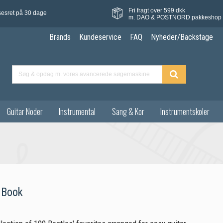
Fri fragt over 599 dkk
sesret på 30 dage
m. DAO & POSTNORD pakkeshop
Brands
Kundeservice
FAQ
Nyheder/Backstage
Guitar Noder
Instrumental
Sang & Kor
Instrumentskoler
 Book