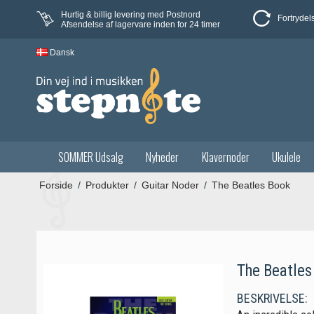
Hurtig & billig levering med Postnord
Fortrydel
Afsendelse af lagervare inden for 24 timer
Dansk
SOMMER Udsalg
Nyheder
Klavernoder
Ukulele
Forside
/
Produkter
/
Guitar Noder
/
The Beatles Book
The Beatles
BESKRIVELSE: