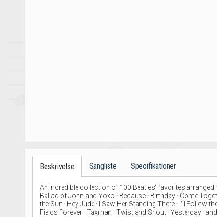
Sangliste
Specifikationer
Beskrivelse
An incredible collection of 100 Beatles' favorites arranged f
Ballad of John and Yoko · Because · Birthday · Come Together
the Sun · Hey Jude · I Saw Her Standing There · I'll Follow t
Fields Forever · Taxman · Twist and Shout · Yesterday · an