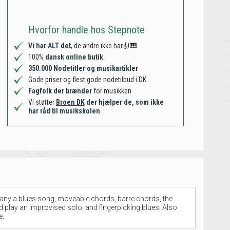
Hvorfor handle hos Stepnote
Vi har ALT det
, de andre ikke har🎻🎹
100%
dansk online butik
350.000 Nodetitler og musikartikler
Gode priser og flest gode nodetilbud i DK
Fagfolk der brænder
for musikken
Vi støtter
Broen DK
der hjælper de, som ikke
har råd til musikskolen
pany a blues song, moveable chords, barre chords, the
d play an improvised solo, and fingerpicking blues. Also
e.