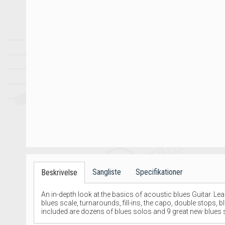
Sangliste
Specifikationer
Beskrivelse
An in-depth look at the basics of acoustic blues Guitar. 
blues scale, turnarounds, fill-ins, the capo, double stops,
included are dozens of blues solos and 9 great new blues s