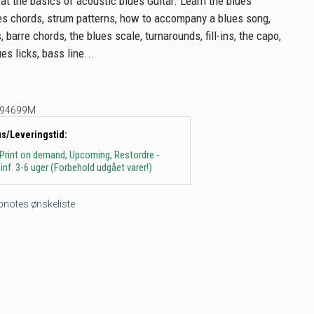
 at the basics of acoustic blues Guitar. Learn the blues
es chords, strum patterns, how to accompany a blues song,
barre chords, the blues scale, turnarounds, fill-ins, the capo,
es licks, bass line...
94699M
us/Leveringstid:
 Print on demand, Upcoming, Restordre -
inf. 3-6 uger (Forbehold udgået varer!)
tepnotes ønskeliste