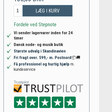
LÆG I KURV
Fordele ved Stepnote
Vi sender lagervarer inden for 24
timer
Dansk node- og musik butik
Største udvalg i Skandinavien
Fri fragt over. 599,- m. Postnord
📦🚚
Få professionel og hurtig hjælp
m.
kundeservice
Trustpilot