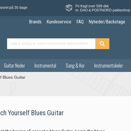
Fri fragt over 599 dkk
sesret på 30 dage
m. DAO & POSTNORD pakkeshop
Brands
Kundeservice
FAQ
Nyheder/Backstage
Guitar Noder
Instrumental
Sang & Kor
Instrumentskoler
 Blues Guitar
ch Yourself Blues Guitar