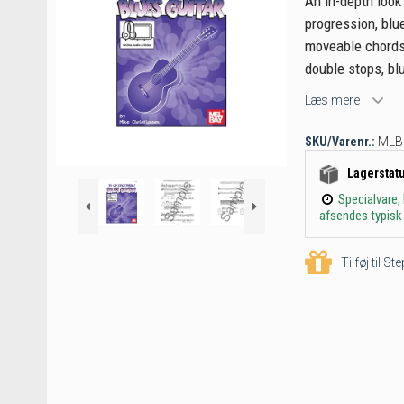
An in-depth look
progression, blu
moveable chords, 
double stops, blu
Læs mere
SKU/Varenr.:
MLB
Lagerstat
Specialvare,
afsendes typisk 
Tilføj til S