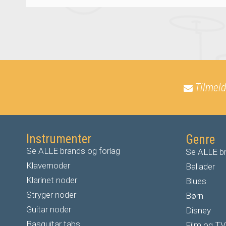
Tilmeld
Instrumenter
Genre
Se ALLE brands og forlag
Se ALLE br
Klavernoder
Ballader
Klarinet noder
Blues
S
tryger noder
Børn
G
uitar noder
Disney
Basguitar tabs
Film og TV