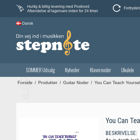
Hurtig & billig levering med Postnord
Fortrydel
Afsendelse af lagervare inden for 24 timer
Dansk
SOMMER Udsalg
Nyheder
Klavernoder
Ukulele
Forside
/
Produkter
/
Guitar Noder
/
You Can Teach Yourself
You Can Tea
BESKRIVELSE: