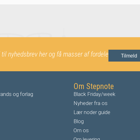
 til nyhedsbrev her og få masser af fordele
Tilmeld
Om Stepnote
ands og forlag
Black Friday/week
Nyheder fra os
Lær noder guide
Blog
Om os
Om levering