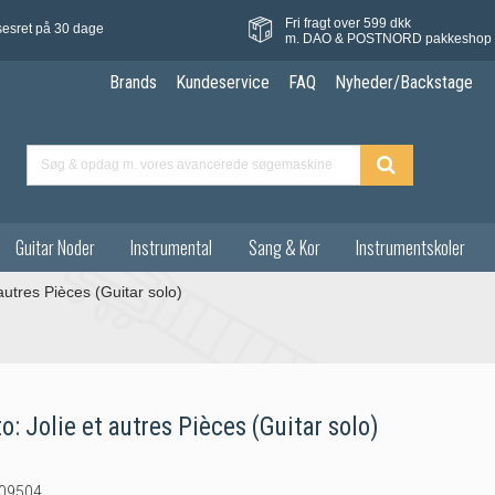
Fri fragt over 599 dkk
sesret på 30 dage
m. DAO & POSTNORD pakkeshop
Brands
Kundeservice
FAQ
Nyheder/Backstage
Guitar Noder
Instrumental
Sang & Kor
Instrumentskoler
autres Pièces (Guitar solo)
o: Jolie et autres Pièces (Guitar solo)
09504