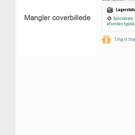
Lagerstat
Specialvare,
afsendes typisk 
Tilføj til S