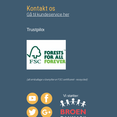
Kontakt os
Gå til kundeservice her
Trustpilo
t
(alt emballage vi benytter er FSC certificeret - receycled)
Vi støtter: