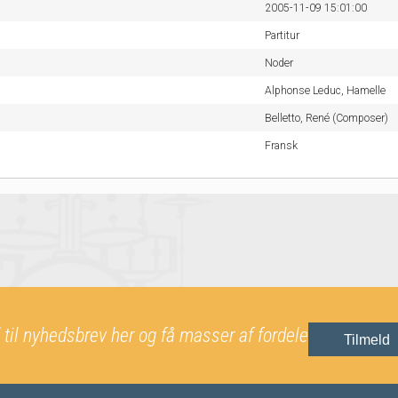
2005-11-09 15:01:00
Partitur
Noder
Alphonse Leduc,
Hamelle
Belletto, René (Composer)
Fransk
 til nyhedsbrev her og få masser af fordele
Tilmeld