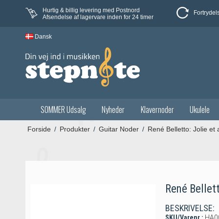
Hurtig & billig levering med Postnord
Fortrydel
Afsendelse af lagervare inden for 24 timer
Dansk
SOMMER Udsalg
Nyheder
Klavernoder
Ukulele
Forside
/
Produkter
/
Guitar Noder
/
René Belletto: Jolie et 
René Bellett
BESKRIVELSE:
SKU/Varenr.:
HA0