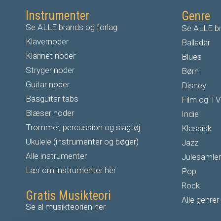
Instrumenter
Genre
Se ALLE brands og forlag
Se ALLE br
Klavernoder
Ballader
Klarinet noder
Blues
S
tryger noder
Børn
G
uitar noder
Disney
Basguitar tabs
Film og TV
Blæser noder
Indie
Trommer, percussion og slagtøj
Klassisk
Ukulele (instrumenter og bøger)
Jazz
Alle instrumenter
Julesamler
Lær om instrumenter her
Pop
Rock
Gratis Musikteori
Alle genrer
Se al musikteorien her