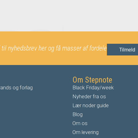
 til nyhedsbrev her og få masser af fordele
Tilmeld
Om Stepnote
ands og forlag
Black Friday/week
Nyheder fra os
Lær noder guide
Blog
Om os
Om levering