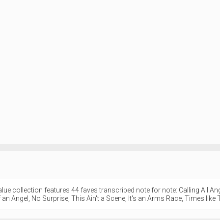
e collection features 44 faves transcribed note for note: Calling All Ange
f an Angel, No Surprise, This Ain't a Scene, It's an Arms Race, Times lik