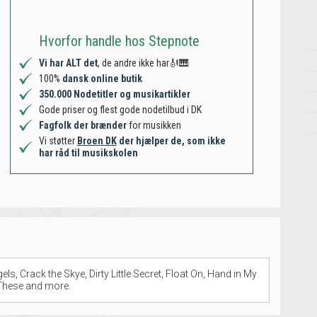
Hvorfor handle hos Stepnote
Vi har ALT det
, de andre ikke har🎻🎹
100%
dansk online butik
350.000 Nodetitler og musikartikler
Gode priser og flest gode nodetilbud i DK
Fagfolk der brænder
for musikken
Vi støtter
Broen DK
der hjælper de, som ikke
har råd til musikskolen
ls, Crack the Skye, Dirty Little Secret, Float On, Hand in My
e These and more.