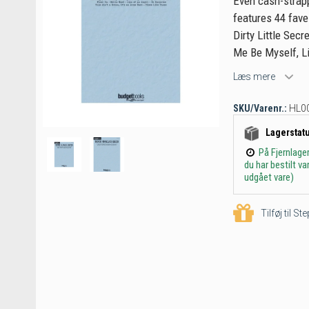
Even cash-strapp
features 44 faves
Dirty Little Secr
Me Be Myself, Li
Læs mere
SKU/Varenr.:
HL0
Lagerstat
På Fjernlage
du har bestilt v
udgået vare)
Tilføj til S