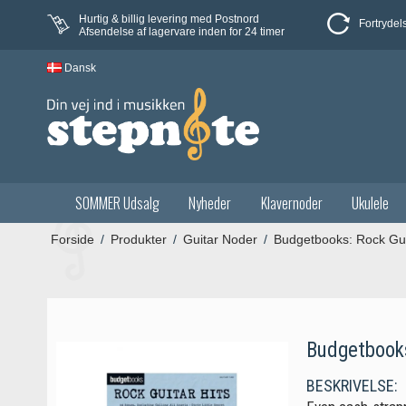
Hurtig & billig levering med Postnord
Fortrydel
Afsendelse af lagervare inden for 24 timer
Dansk
SOMMER Udsalg
Nyheder
Klavernoder
Ukulele
Forside
/
Produkter
/
Guitar Noder
/
Budgetbooks: Rock Gui
Budgetbooks
BESKRIVELSE: