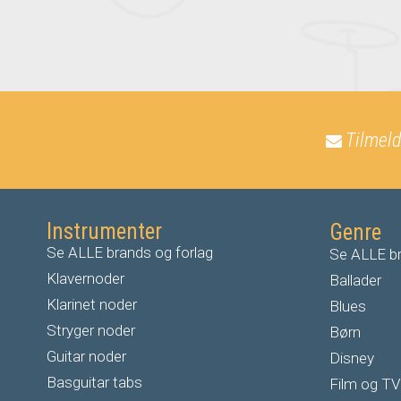
Tilmeld
Instrumenter
Genre
Se ALLE brands og forlag
Se ALLE br
Klavernoder
Ballader
Klarinet noder
Blues
S
tryger noder
Børn
G
uitar noder
Disney
Basguitar tabs
Film og TV