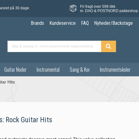
Fri fragt over 599 dkk
sesret på 30 dage
m. DAO & POSTNORD pakkeshop
Brands
Kundeservice
FAQ
Nyheder/Backstage
Guitar Noder
Instrumental
Sang & Kor
Instrumentskoler
tar Hits
: Rock Guitar Hits