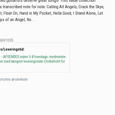
ed guitarists deserve great songs! This value collection
 transcribed note for note: Calling All Angels, Crack the Skye,
et, Float On, Hand in My Pocket, Hella Good, I Stand Alone, Let
ps of an Angel, No...
0691035
us/Leveringstid:
r - AFSENDES inden 5-8 hverdage, medmindre
arer med længere leveringstider (forbehold for
tepnotes ønskeliste