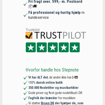
Fri fragt over. 599,- m. Postnord
📦🚚
Få professionel og hurtig hjælp
m.
kundeservice
Trustpilot
Hvorfor handle hos Stepnote
Vi har ALT det
, de andre ikke har🎻🎹
100%
dansk online butik
350.000 Nodetitler og musikartikler
Gode priser og flest gode nodetilbud i DK
Fagfolk der brænder
for musikken
Vi støtter
Broen DK
der hjælper de, som