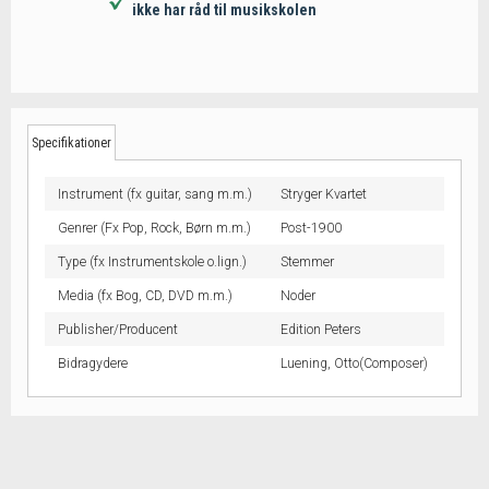
ikke har råd til musikskolen
Specifikationer
Instrument (fx guitar, sang m.m.)
Stryger Kvartet
Genrer (Fx Pop, Rock, Børn m.m.)
Post-1900
Type (fx Instrumentskole o.lign.)
Stemmer
Media (fx Bog, CD, DVD m.m.)
Noder
Publisher/Producent
Edition Peters
Bidragydere
Luening, Otto(Composer)