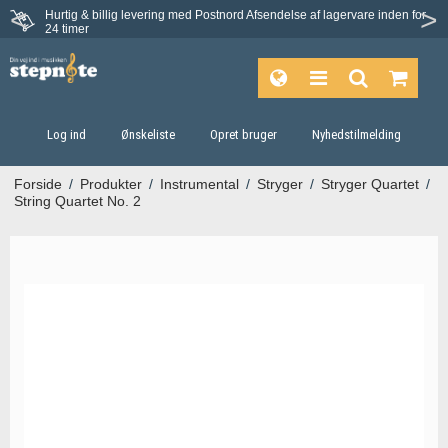
Hurtig & billig levering med Postnord
Afsendelse af lagervare inden for
24 timer
Log ind
Ønskeliste
Opret bruger
Nyhedstilmelding
Forside
/
Produkter
/
Instrumental
/
Stryger
/
Stryger Quartet
/
String Quartet No. 2