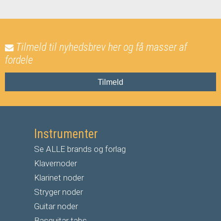
Tilmeld til nyhedsbrev her og få masser af
fordele
Tilmeld
Instrumenter
Se ALLE brands og forlag
Klavernoder
Klarinet noder
S
tryger noder
G
uitar noder
Basguitar tabs