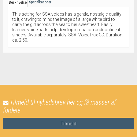
Specifikationer
Beskrivelse
This setting for SSA voices has a gentle, nostalgic quality
to it, drawing to mind the image of a large white bird to
carry the girl across the sea to her sweetheart. Easily
learned voice parts help develop intonation andconfident
singers. Available separately: SSA, VoiceTrax CD. Duration:
ca. 2:50.
Tilmeld til nyhedsbrev her og få masser af
fordele
Tilmeld