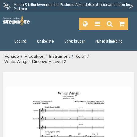
Hurtig & billig levering med Postnord
Afsendelse af lagervare inden for
Fortrydelsesret på 30 dage
24 timer
Log ind
Ønskeliste
Opret bruger
Nyhedstilmelding
Forside
/
Produkter
/
Instrument
/
Koral
/
White Wings : Discovery Level 2