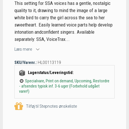
This setting for SSA voices has a gentle, nostalgic
quality to it, drawing to mind the image of a large
white bird to carry the girl across the sea to her
sweetheart. Easily learned voice parts help develop
intonation andconfident singers. Available
separately: SSA, VoiceTrax...
Læs mere
SKU/Varenr.:
HL00113119
Lagerstatus/Leveringstid:
Specialvare, Print on demand, Upcoming, Restordre
- afsendes typisk inf. 3-6 uger (Forbehold udgået
varer!)
Tilføj til Stepnotes ønskeliste