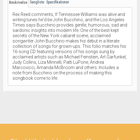
Sangliste
Specifikationer
Beskrivelse
Rex Reed comments, If Tennessee Williams was alive and
writing tunes he'd be John Bucchino, and the Los Angeles
Times says Bucchino provides gentle, humorous, sad and
sardonic insights into modern life. One of the best kept
secrets of the New York cabaret scene, acclaimed
songwriter John Bucchino makes his debut in a literate
collection of songs for grown-ups. This folio matches his
16-song CD featuring versions of his songs sung by
acclaimed artists such as Michael Feinstein, Art Garfunkel,
Judy Collins, Liza Minnelli, Patti LuPone, Andrea
Marcovicci, Amanda McBroom and others. Includes a
note from Bucchino on the process of making this
songbook come to life.