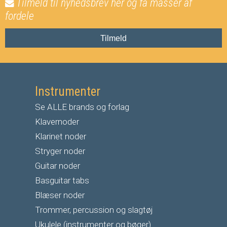
Tilmeld til nyhedsbrev her og få masser af
fordele
Tilmeld
Instrumenter
Se ALLE brands og forlag
Klavernoder
Klarinet noder
S
tryger noder
G
uitar noder
Basguitar tabs
Blæser noder
Trommer, percussion og slagtøj
Ukulele (instrumenter og bøger)