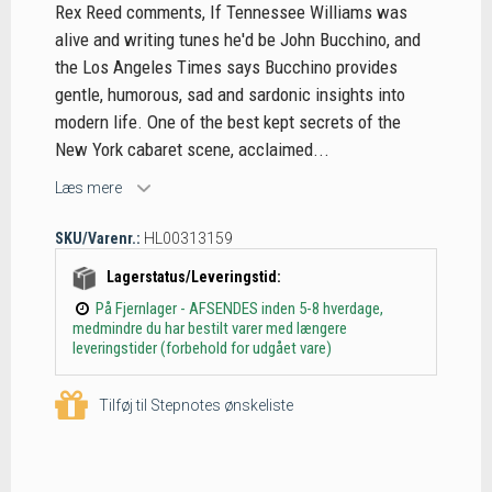
Rex Reed comments, If Tennessee Williams was
alive and writing tunes he'd be John Bucchino, and
the Los Angeles Times says Bucchino provides
gentle, humorous, sad and sardonic insights into
modern life. One of the best kept secrets of the
New York cabaret scene, acclaimed...
Læs mere
SKU/Varenr.:
HL00313159
Lagerstatus/Leveringstid:
På Fjernlager - AFSENDES inden 5-8 hverdage,
medmindre du har bestilt varer med længere
leveringstider (forbehold for udgået vare)
Tilføj til Stepnotes ønskeliste