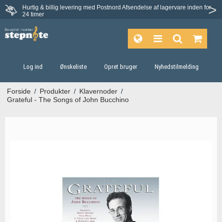
Hurtig & billig levering med Postnord
Afsendelse af lagervare inden for
Fortrydelsesret på 30 dage
24 timer
Log ind
Ønskeliste
Opret bruger
Nyhedstilmelding
Forside
/
Produkter
/
Klavernoder
/
Grateful - The Songs of John Bucchino