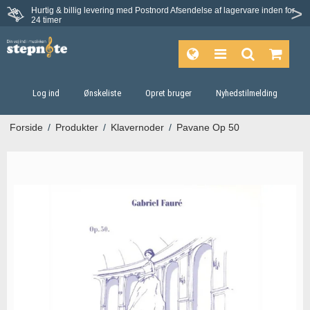
Hurtig & billig levering med Postnord
Afsendelse af lagervare inden for
Fortrydelsesret på 30 dage
24 timer
Log ind
Ønskeliste
Opret bruger
Nyhedstilmelding
Forside
/
Produkter
/
Klavernoder
/
Pavane Op 50