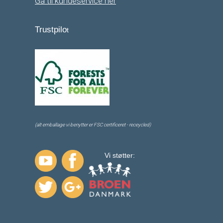
Gå til kundeservice her
Trustpilo
t
(alt emballage vi benytter er FSC certificeret - receycled)
Vi støtter: