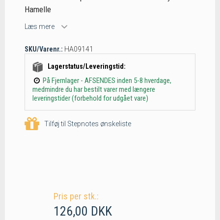
Hamelle
Læs mere
SKU/Varenr.:
HA09141
Lagerstatus/Leveringstid:
På Fjernlager - AFSENDES inden 5-8 hverdage,
medmindre du har bestilt varer med længere
leveringstider (forbehold for udgået vare)
Tilføj til Stepnotes ønskeliste
Pris per stk.:
126,00 DKK