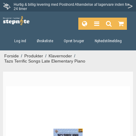
Hurtig & billig levering med Postnord
Afsendelse af lagervare inden for
Fortrydelsesret på 30 dage
24 timer
Log ind
Ønskeliste
Opret bruger
Nyhedstilmelding
Forside
/
Produkter
/
Klavernoder
/
Tazs Terrific Songs Late Elementary Piano