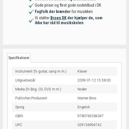
Gode priser og flest gode nodetilbud i DK
Fagfolk der brænder
for musikken
Vi støtter
Broen DK
der hjælper de, som
ikke har råd til musikskolen
Specifikationer
Instrument (fx guitar, sang m.m.)
Klaver
Udgivelsesår
2009-01-12 15:58:00
Media (fx Bog, CD, DVD m.m.)
Noder
Publisher/Producent
Warner Bros
Sprog
Engelsk
ISBN
9780769284347
UPC
029156994742