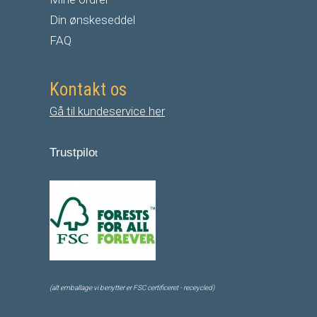
Din ønskeseddel
FAQ
Kontakt os
Gå til kundeservice her
Trustpilo
t
(alt emballage vi benytter er FSC certificeret - receycled)