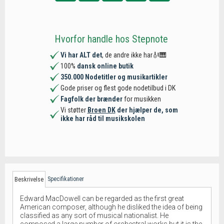
Hvorfor handle hos Stepnote
Vi har ALT det
, de andre ikke har🎻🎹
100%
dansk online butik
350.000 Nodetitler og musikartikler
Gode priser og flest gode nodetilbud i DK
Fagfolk der brænder
for musikken
Vi støtter
Broen DK
der hjælper de, som
ikke har råd til musikskolen
Specifikationer
Beskrivelse
Edward MacDowell can be regarded as the first great
American composer, although he disliked the idea of being
classified as any sort of musical nationalist. He
composed a large number of orchestral works but it is the