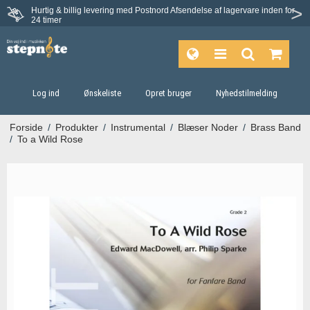
Hurtig & billig levering med Postnord
Afsendelse af lagervare inden for
Fortrydelsesret på 30 dage
24 timer
Log ind
Ønskeliste
Opret bruger
Nyhedstilmelding
Forside
/
Produkter
/
Instrumental
/
Blæser Noder
/
Brass Band
/
To a Wild Rose