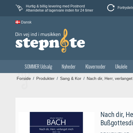
Hurtig & billig levering med Postnord
Fortrydel
Afsendelse af lagervare inden for 24 timer
Dansk
SOMMER Udsalg
Nyheder
Klavernoder
Ukulele
Forside
/
Produkter
/
Sang & Kor
/
Nach dir, Herr, verlange
Nach dir, He
Bußgottesd