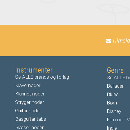
Tilmeld
Instrumenter
Genre
Se ALLE brands og forlag
Se ALLE br
Klavernoder
Ballader
Klarinet noder
Blues
S
tryger noder
Børn
G
uitar noder
Disney
Basguitar tabs
Film og TV
Blæser noder
Indie