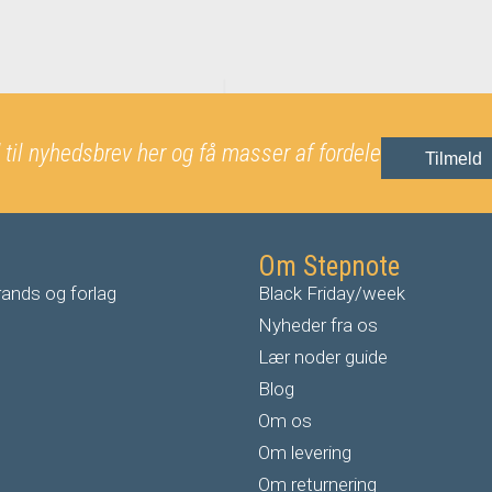
 til nyhedsbrev her og få masser af fordele
Tilmeld
Om Stepnote
ands og forlag
Black Friday/week
Nyheder fra os
Lær noder guide
Blog
Om os
Om levering
Om returnering