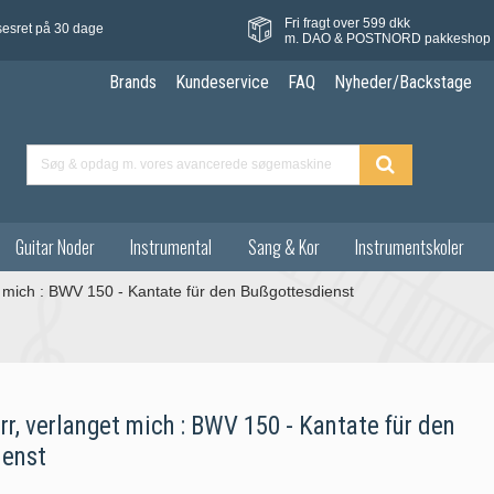
Fri fragt over 599 dkk
sesret på 30 dage
m. DAO & POSTNORD pakkeshop
Brands
Kundeservice
FAQ
Nyheder/Backstage
Guitar Noder
Instrumental
Sang & Kor
Instrumentskoler
t mich : BWV 150 - Kantate für den Bußgottesdienst
rr, verlanget mich : BWV 150 - Kantate für den
ienst