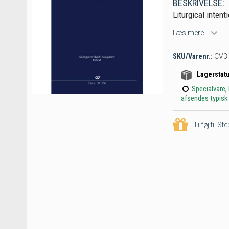
BESKRIVELSE:
Liturgical inten
Læs mere
SKU/Varenr.:
CV3
Lagerstat
Specialvare,
afsendes typisk 
Tilføj til S