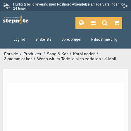
Hurtig & billig levering med Postnord
Afsendelse af lagervare inden for
Fortrydelsesret på 30 dage
24 timer
Log ind
Ønskeliste
Opret bruger
Nyhedstilmelding
Forside
/
Produkter
/
Sang & Kor
/
Koral noder
/
3-stemmigt kor
/
Wenn wir im Tode leiblich zerfallen : d-Moll