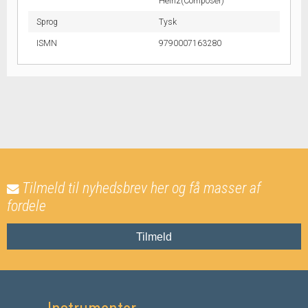
Heinz(Composer)
Sprog
Tysk
ISMN
9790007163280
Tilmeld til nyhedsbrev her og få masser af
fordele
Tilmeld