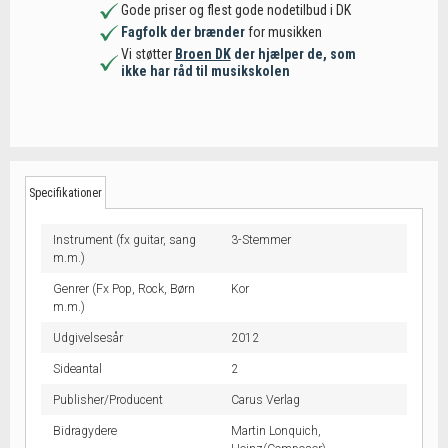
Gode priser og flest gode nodetilbud i DK
Fagfolk der brænder
for musikken
Vi støtter
Broen DK
der hjælper de, som
ikke har råd til musikskolen
Specifikationer
Instrument (fx guitar, sang
3-Stemmer
m.m.)
Genrer (Fx Pop, Rock, Børn
Kor
m.m.)
Udgivelsesår
2012
Sideantal
2
Publisher/Producent
Carus Verlag
Bidragydere
Martin Lonquich,