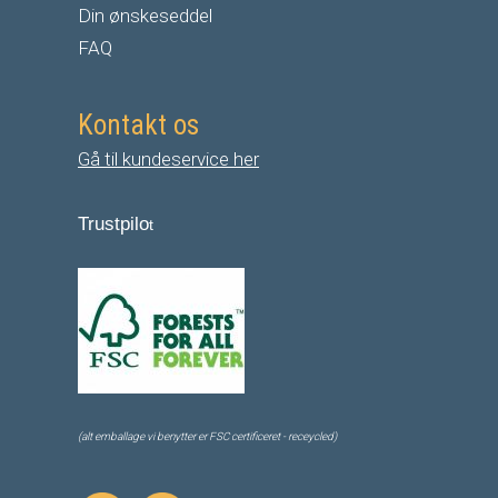
Din ønskeseddel
FAQ
Kontakt os
Gå til kundeservice her
Trustpilo
t
(alt emballage vi benytter er FSC certificeret - receycled)