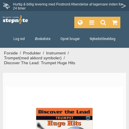
Hurtig & billig levering med Postnord
Afsendelse af lagervare inden for
Fortrydelsesret på 30 dage
24 timer
Log ind
Ønskeliste
Opret bruger
Nyhedstilmelding
Forside
/
Produkter
/
Instrument
/
Trompet(med akkord symboler)
/
Discover The Lead: Trumpet Huge Hits