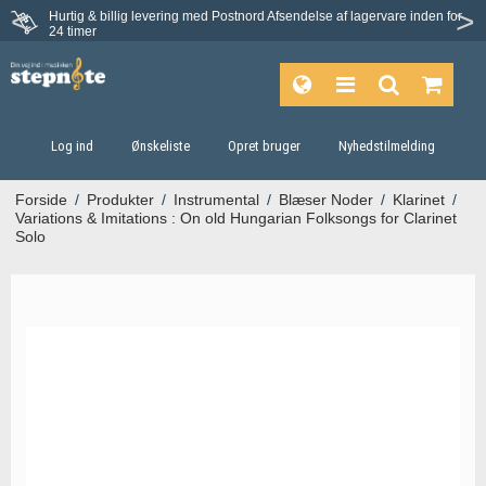
Hurtig & billig levering med Postnord
Afsendelse af lagervare inden for
24 timer
Log ind
Ønskeliste
Opret bruger
Nyhedstilmelding
Forside
/
Produkter
/
Instrumental
/
Blæser Noder
/
Klarinet
/
Variations & Imitations : On old Hungarian Folksongs for Clarinet
Solo