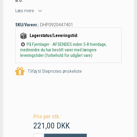
a.o.
Læs mere
SKU/Varenr.:
DHP0920447401
Lagerstatus/Leveringstid:
På Fjernlager - AFSENDES inden 5-8 hverdage,
medmindre du har bestilt varer med længere
leveringstider (forbehold for udgået vare)
Tilføj til Stepnotes ønskeliste
Pris per stk.:
221,00 DKK