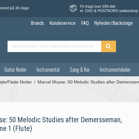
Fri fragt over 599 dkk
sesret på 30 dage
m. DAO & POSTNORD pakkeshop
Brands
Kundeservice
FAQ
Nyheder/Backstage
Guitar Noder
Instrumental
Sang & Kor
Instrumentskoler
øjte/Fløjte Noder
/
Marcel Moyse: 50 Melodic Studies after Demerssem
e: 50 Melodic Studies after Demersseman,
me 1 (Flute)