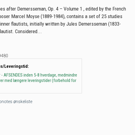
es after Demersseman, Op. 4 – Volume 1 , edited by the French
poser Marcel Moyse (1889-1984), contains a set of 25 studies
inner flautists, initially written by Jules Demersseman (1833-
lautist. Considered...
9480
us/Leveringstid:
r - AFSENDES inden 5-8 hverdage, medmindre
arer med længere leveringstider (forbehold for
tepnotes ønskeliste