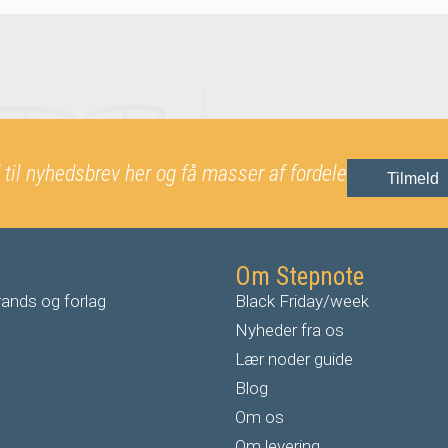
 til nyhedsbrev her og få masser af fordele
Tilmeld
Om Stepnote
ands og forlag
Black Friday/week
Nyheder fra os
Lær noder guide
Blog
Om os
Om levering