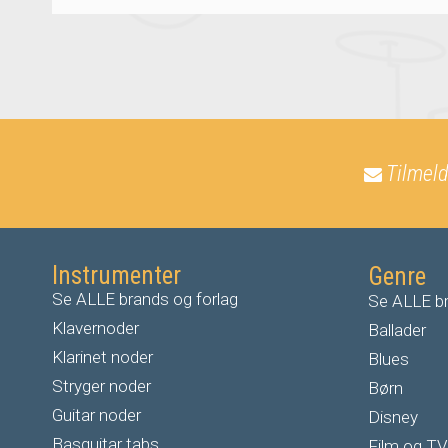
Tilmeld
Instrumenter
Genre
Se ALLE brands og forlag
Se ALLE br
Klavernoder
Ballader
Klarinet noder
Blues
S
tryger noder
Børn
G
uitar noder
Disney
Basguitar tabs
Film og TV