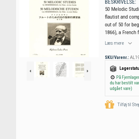
BESKRIVELSE:
50 Melodic Studi
flautist and com
out of 50 for beg
1866), a French f
Læs mere
SKU/Varenr.:
AL1
Lagerstat
På Fjernlage
du har bestilt v
udgået vare)
Tilføj til S