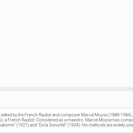
edited by the French flautist and composer Marcel Moyse (1889-1984), c
1866), a French flautist. Considered as a maestro, Marcel Moyse has c
isme'' (1927) and ''De la Sonorité'' (1934). His methods are widely us