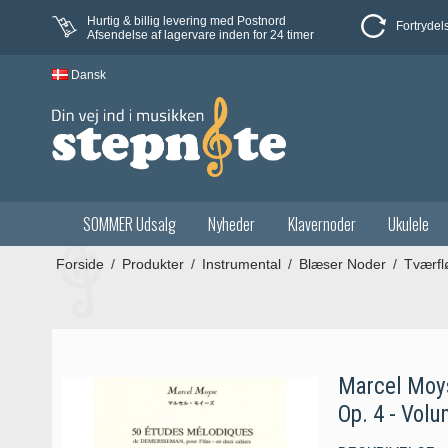
Hurtig & billig levering med Postnord
Fortrydel
Afsendelse af lagervare inden for 24 timer
Dansk
SOMMER Udsalg
Nyheder
Klavernoder
Ukulele
Forside
/
Produkter
/
Instrumental
/
Blæser Noder
/
Tværfl
Marcel Moys
Op. 4 - Volu