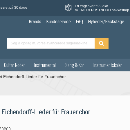
Fri fragt over 599 dkk
sesret på 30 dage
m. DAO & POSTNORD pakkeshop
Brands
Kundeservice
FAQ
Nyheder/Backstage
Guitar Noder
Instrumental
Sang & Kor
Instrumentskoler
ei Eichendorff-Lieder für Frauenchor
 Eichendorff-Lieder für Frauenchor
50800