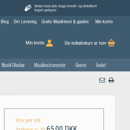
Betal med alle slags kredit- og debitkort
Ingen gebyrer
Blog
Om Levering
Gratis Musikteori & guides
Min konto
Min konto
Din indkøbskurv er tom
MusikTilbehør
Musikinstrumenter
Genrer
Andet
Pris per stk.:
65,00 DKK
Stykpris v/ 20