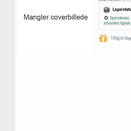
Lagerstat
Specialvare,
afsendes typisk 
Tilføj til S