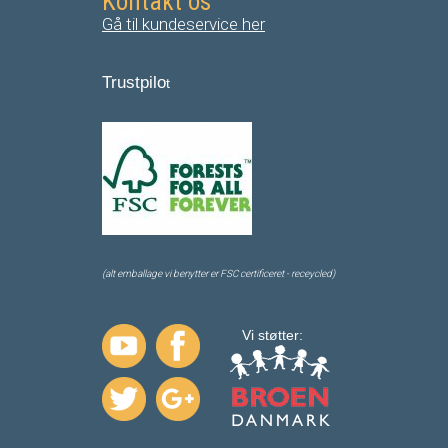
Kontakt os
Gå til kundeservice her
Trustpilo
t
(alt emballage vi benytter er FSC certificeret - receycled)
Vi støtter: