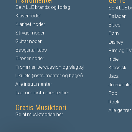
Instrumenter
Genre
Se ALLE brands og forlag
Se ALLE br
Klavernoder
Ballader
Klarinet noder
Blues
S
tryger noder
Børn
G
uitar noder
Disney
Basguitar tabs
Film og TV
Blæser noder
Indie
Trommer, percussion og slagtøj
Klassisk
Ukulele (instrumenter og bøger)
Jazz
Alle instrumenter
Julesamler
Lær om instrumenter her
Pop
Rock
Gratis Musikteori
Alle genrer
Se al musikteorien her