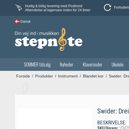
Hurtig & billig levering med Postnord
Fortrydel
Afsendelse af lagervare inden for 24 timer
Dansk
SOMMER Udsalg
Nyheder
Klavernoder
Ukulele
Forside
/
Produkter
/
Instrument
/
Blandet kor
/
Swider: Dr
Swider: Drei
BESKRIVELSE:
SKU/Varenr.:
CV7