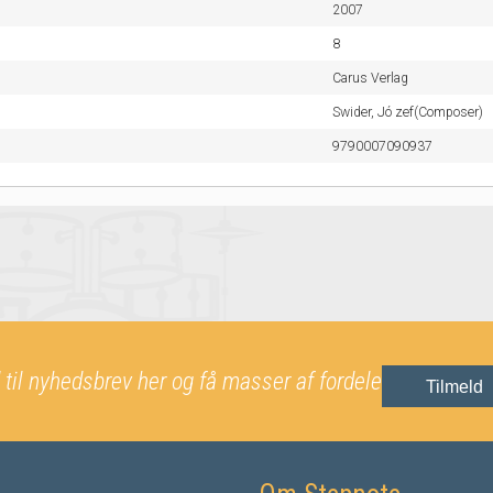
2007
8
Carus Verlag
Swider, Jó zef(Composer)
9790007090937
 til nyhedsbrev her og få masser af fordele
Tilmeld