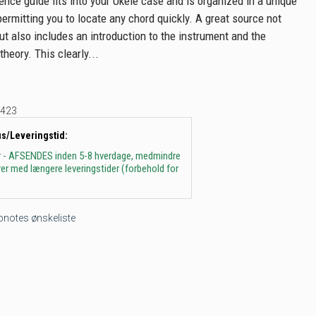
ence guide fits into your Ukele case and is organized in a unique
permitting you to locate any chord quickly. A great source not
ut also includes an introduction to the instrument and the
heory. This clearly...
423
us/Leveringstid:
r - AFSENDES inden 5-8 hverdage, medmindre
arer med længere leveringstider (forbehold for
tepnotes ønskeliste