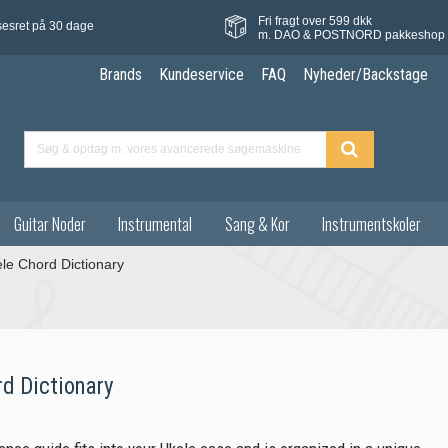
Fri fragt over 599 dkk
sesret på 30 dage
m. DAO & POSTNORD pakkeshop
Brands
Kundeservice
FAQ
Nyheder/Backstage
Guitar Noder
Instrumental
Sang & Kor
Instrumentskoler
le Chord Dictionary
rd Dictionary