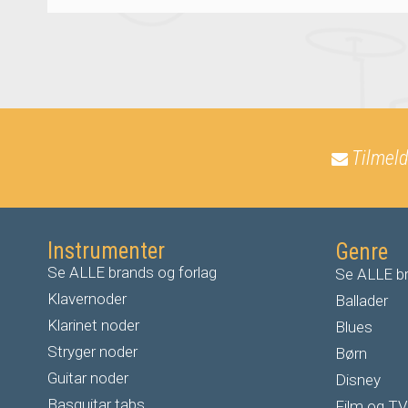
Tilmeld
Instrumenter
Genre
Se ALLE brands og forlag
Se ALLE br
Klavernoder
Ballader
Klarinet noder
Blues
S
tryger noder
Børn
G
uitar noder
Disney
Basguitar tabs
Film og TV