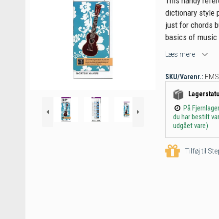
This handy refer
dictionary style 
just for chords b
basics of music t
Læs mere
SKU/Varenr.:
FMS
Lagerstat
På Fjernlage
du har bestilt v
udgået vare)
Tilføj til S