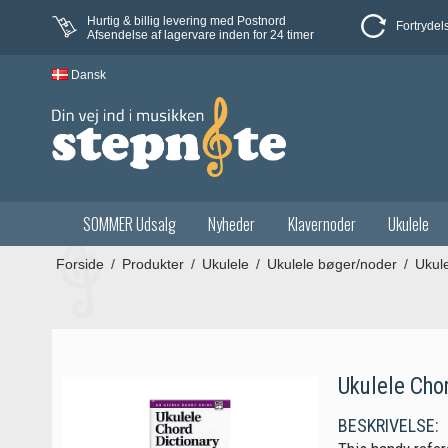
Hurtig & billig levering med Postnord
Fortrydel
Afsendelse af lagervare inden for 24 timer
Dansk
SOMMER Udsalg
Nyheder
Klavernoder
Ukulele
Forside
/
Produkter
/
Ukulele
/
Ukulele bøger/noder
/
Ukule
Ukulele Cho
BESKRIVELSE: