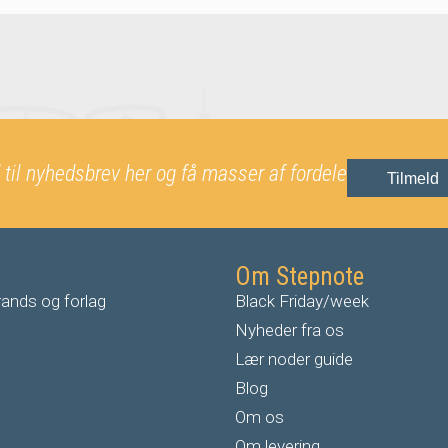
 til nyhedsbrev her og få masser af fordele
Tilmeld
Om Stepnote
ands og forlag
Black Friday/week
Nyheder fra os
Lær noder guide
Blog
Om os
Om levering