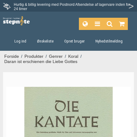
Hurtig & billig levering med Postnord
Afsendelse af lagervare inden for
Fortrydelsesret på 30 dage
24 timer
Log ind
Ønskeliste
Opret bruger
Nyhedstilmelding
Forside
/
Produkter
/
Genrer
/
Koral
/
Daran ist erschienen die Liebe Gottes