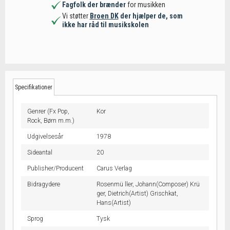
Fagfolk der brænder
for musikken
Vi støtter
Broen DK
der hjælper de, som
ikke har råd til musikskolen
Specifikationer
Genrer (Fx Pop,
Kor
Rock, Børn m.m.)
Udgivelsesår
1978
Sideantal
20
Publisher/Producent
Carus Verlag
Bidragydere
Rosenmü ller, Johann(Composer) Krü
ger, Dietrich(Artist) Grischkat,
Hans(Artist)
Sprog
Tysk