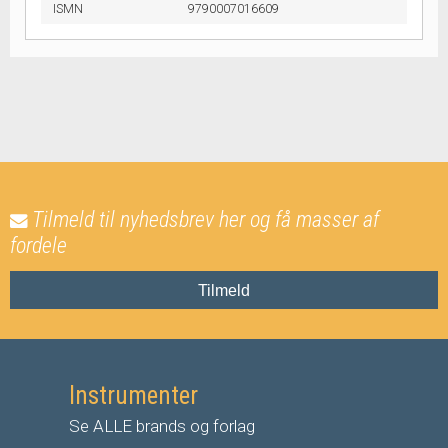
ISMN
9790007016609
Tilmeld til nyhedsbrev her og få masser af
fordele
Tilmeld
Instrumenter
Se ALLE brands og forlag