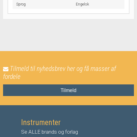
Sprog
Engelsk
Tilmeld til nyhedsbrev her og få masser af
fordele
Tilmeld
Instrumenter
Se ALLE brands og forlag