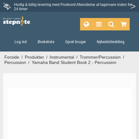
Hurtig & billig levering med Postnord
Afsendelse af lagervare inden for
Fortrydelsesret på 30 dage
24 timer
Log ind
Ønskeliste
Opret bruger
Nyhedstilmelding
Forside
/
Produkter
/
Instrumental
/
Trommer/Percussion
/
Percussion
/
Yamaha Band Student Book 2 - Percussion