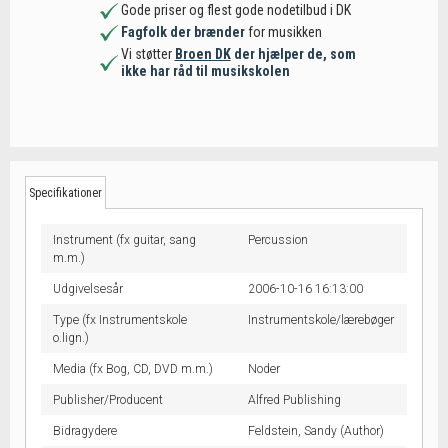
Gode priser og flest gode nodetilbud i DK
Fagfolk der brænder
for musikken
Vi støtter
Broen DK
der hjælper de, som
ikke har råd til musikskolen
Specifikationer
Instrument (fx guitar, sang
Percussion
m.m.)
Udgivelsesår
2006-10-16 16:13:00
Type (fx Instrumentskole
Instrumentskole/lærebøger
o.lign.)
Media (fx Bog, CD, DVD m.m.)
Noder
Publisher/Producent
Alfred Publishing
Bidragydere
Feldstein, Sandy (Author)