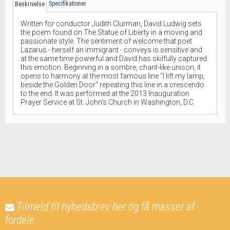
Specifikationer
Beskrivelse
Written for conductor Judith Clurman, David Ludwig sets
the poem found on The Statue of Liberty in a moving and
passionate style. The sentiment of welcome that poet
Lazarus - herself an immigrant - conveys is sensitive and
at the same time powerful and David has skilfully captured
this emotion. Beginning in a sombre, chant-like unison, it
opens to harmony at the most famous line "I lift my lamp,
beside the Golden Door" repeating this line in a crescendo
to the end. It was performed at the 2013 Inauguration
Prayer Service at St. John's Church in Washington, D.C.
Tilmeld til nyhedsbrev her og få masser af
fordele