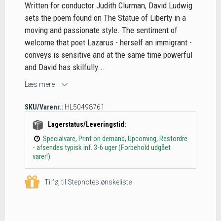
Written for conductor Judith Clurman, David Ludwig
sets the poem found on The Statue of Liberty in a
moving and passionate style. The sentiment of
welcome that poet Lazarus - herself an immigrant -
conveys is sensitive and at the same time powerful
and David has skilfully...
Læs mere
SKU/Varenr.:
HL50498761
Lagerstatus/Leveringstid:
Specialvare, Print on demand, Upcoming, Restordre
- afsendes typisk inf. 3-6 uger (Forbehold udgået
varer!)
Tilføj til Stepnotes ønskeliste