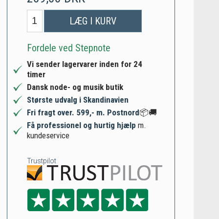
LÆG I KURV
Fordele ved Stepnote
Vi sender lagervarer inden for 24
timer
Dansk node- og musik butik
Største udvalg i Skandinavien
Fri fragt over. 599,- m. Postnord
📦🚚
Få professionel og hurtig hjælp
m.
kundeservice
Trustpilot