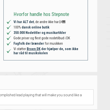
Hvorfor handle hos Stepnote
Vi har ALT det
, de andre ikke har🎻🎹
100%
dansk online butik
350.000 Nodetitler og musikartikler
Gode priser og flest gode nodetilbud i DK
Fagfolk der brænder
for musikken
Vi støtter
Broen DK
der hjælper de, som ikke
har råd til musikskolen
complished lead playing that will make you sound like a