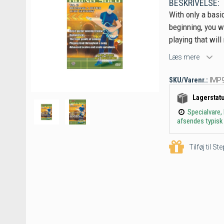
BESKRIVELSE:
With only a basi
beginning, you w
playing that wil
Læs mere
SKU/Varenr.:
IMP
Lagerstat
Specialvare,
afsendes typisk 
Tilføj til S