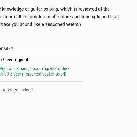
c knowledge of guitar soloing, which is reviewed at the
ill learn all the subtleties of mature and accomplished lead
l make you sound like a seasoned veteran.
906463
us/Leveringstid:
 Print on demand, Upcoming, Restordre -
inf. 3-6 uger (Forbehold udgået varer!)
tepnotes ønskeliste