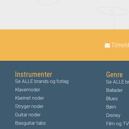
Tilmeld
Instrumenter
Genre
Se ALLE brands og forlag
Se ALLE br
Klavernoder
Ballader
Klarinet noder
Blues
S
tryger noder
Børn
G
uitar noder
Disney
Basguitar tabs
Film og TV