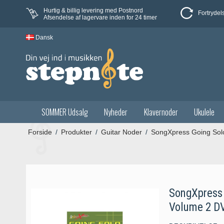
Hurtig & billig levering med Postnord
Fortrydel
Afsendelse af lagervare inden for 24 timer
Dansk
SOMMER Udsalg
Nyheder
Klavernoder
Ukulele
Forside
/
Produkter
/
Guitar Noder
/
SongXpress Going Solo
SongXpress 
Volume 2 D