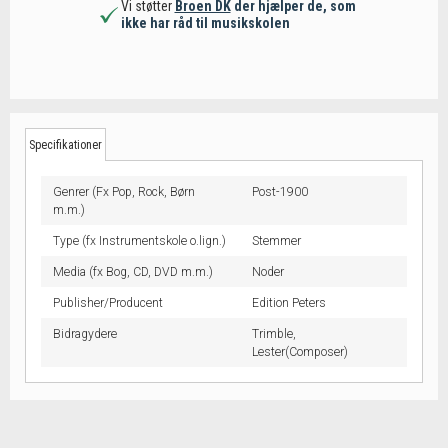
Vi støtter
Broen DK
der hjælper de, som
ikke har råd til musikskolen
Specifikationer
Genrer (Fx Pop, Rock, Børn
Post-1900
m.m.)
Type (fx Instrumentskole o.lign.)
Stemmer
Media (fx Bog, CD, DVD m.m.)
Noder
Publisher/Producent
Edition Peters
Bidragydere
Trimble,
Lester(Composer)