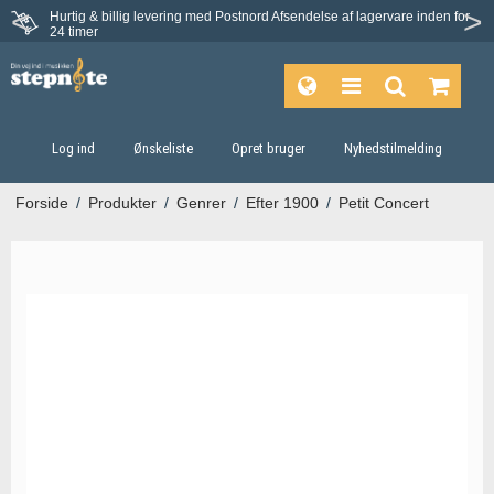
Hurtig & billig levering med Postnord
Afsendelse af lagervare inden for
24 timer
Log ind
Ønskeliste
Opret bruger
Nyhedstilmelding
Forside
/
Produkter
/
Genrer
/
Efter 1900
/
Petit Concert