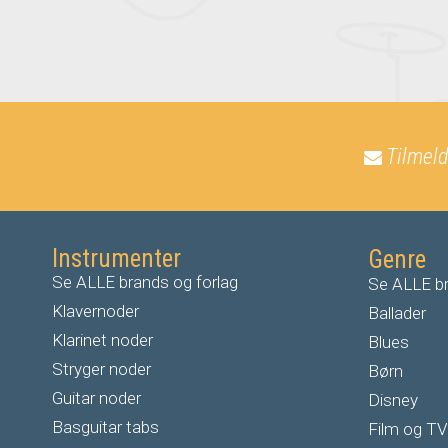
Tilmeld
Instrumenter
Genre
Se ALLE brands og forlag
Se ALLE br
Klavernoder
Ballader
Klarinet noder
Blues
S
tryger noder
Børn
G
uitar noder
Disney
Basguitar tabs
Film og TV