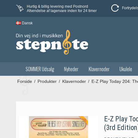
Hurtig & billig levering med Postnord
Fortrydel
Afsendelse af lagervare inden for 24 timer
Dansk
SOMMER Udsalg
Nyheder
Klavernoder
Ukulele
Forside
/
Produkter
/
Klavernoder
/
E-Z Play Today 204: The
E-Z Play To
(3rd Edition