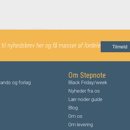
 til nyhedsbrev her og få masser af fordele
Tilmeld
Om Stepnote
ands og forlag
Black Friday/week
Nyheder fra os
Lær noder guide
Blog
Om os
Om levering