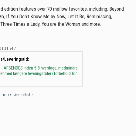
rd edition features over 70 mellow favorites, including: Beyond
jah, If You Don't Know Me by Now, Let It Be, Reminiscing,
Three Times a Lady, You are the Woman and more.
0101542
us/Leveringstid:
r - AFSENDES inden 5-8 hverdage, medmindre
arer med længere leveringstider (forbehold for
tepnotes ønskeliste